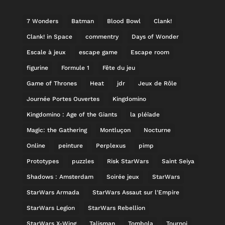
7 Wonders
Batman
Blood Bowl
Clank!
Clank! in Space
commentry
Days of Wonder
Escale à jeux
escape game
Escape room
figurine
Formule 1
Fête du jeu
Game of Thrones
Heat
jdr
Jeux de Rôle
Journée Portes Ouvertes
Kingdomino
Kingdomino : Age of the Giants
la pléïade
Magic: the Gathering
Montluçon
Nocturne
Online
peinture
Perplexus
pimp
Prototypes
puzzles
Risk StarWars
Saint Seiya
Shadows : Amsterdam
Soirée jeux
StarWars
StarWars Armada
StarWars Assaut sur l'Empire
StarWars Legion
StarWars Rebellion
StarWars X-Wing
Talisman
Tombola
Tournoi