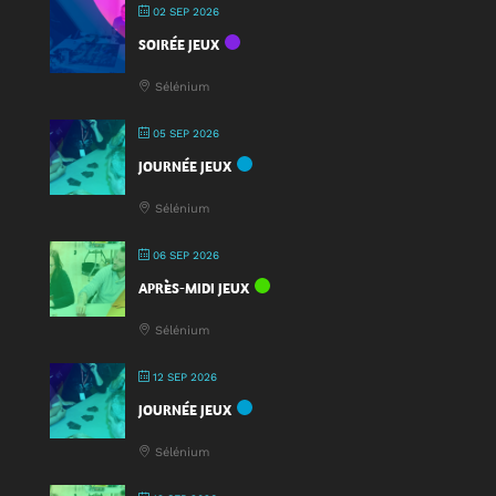
02 SEP 2026
:
SOIRÉE JEUX
une
nouveauté
Sélénium
à
la
05 SEP 2026
Fête
JOURNÉE JEUX
du
Jeu
Sélénium
2025
!
06 SEP 2026
APRÈS-MIDI JEUX
Sélénium
12 SEP 2026
JOURNÉE JEUX
Sélénium