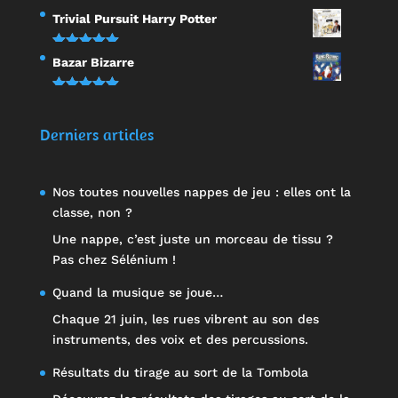
Note
5.00
Trivial Pursuit Harry Potter
sur 5
Note
5.00
Bazar Bizarre
sur 5
Note
5.00
sur 5
Derniers articles
Nos toutes nouvelles nappes de jeu : elles ont la
classe, non ?
Une nappe, c’est juste un morceau de tissu ?
Pas chez Sélénium !
Quand la musique se joue…
Chaque 21 juin, les rues vibrent au son des
instruments, des voix et des percussions.
Résultats du tirage au sort de la Tombola