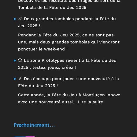
Découvrez les résultats des tirages au sort de la
Tombola de la Fête du Jeu 2025
🎉 Deux grandes tombolas pendant la Fête du
Jeu 2025 !
Pendant la Fête du Jeu 2025, ce ne sont pas
une, mais deux grandes tombolas qui viendront
ponctuer le week-end !
🎲 La zone Prototypes revient à la Fête du Jeu
2025 : testez, jouez, créez !
🥤 Des écocups pour jouer : une nouveauté à la
Fête du Jeu 2025 !
Cette année, la Fête du Jeu à Montluçon innove
:
avec une nouveauté aussi…
Lire la suite
🥤
Des
écocups
Prochainement…
pour
jouer