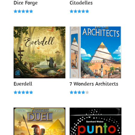
Dice Forge
Citadelles
Note
Note
5.00
5.00
sur 5
sur 5
Everdell
7 Wonders Architects
Note
Note
5.00
4.00
sur 5
sur 5