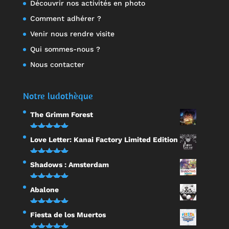
Découvrir nos activités en photo
Comment adhérer ?
Venir nous rendre visite
Qui sommes-nous ?
Nous contacter
Notre ludothèque
The Grimm Forest
Note
5.00
Love Letter: Kanai Factory Limited Edition
sur 5
Note
5.00
Shadows : Amsterdam
sur 5
Note
5.00
Abalone
sur 5
Note
5.00
Fiesta de los Muertos
sur 5