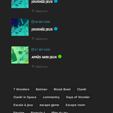
JOURNÉE JEUX
Sélénium
26 SEP 2026
JOURNÉE JEUX
Sélénium
27 SEP 2026
APRÈS-MIDI JEUX
Sélénium
7 Wonders
Batman
Blood Bowl
Clank!
Clank! in Space
commentry
Days of Wonder
Escale à jeux
escape game
Escape room
figurine
Formule 1
Fête du jeu