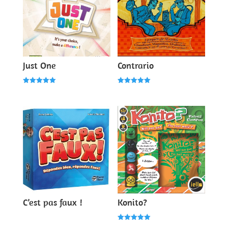
Just One
Contrario
Note
Note
5.00
5.00
sur 5
sur 5
C’est pas faux !
Konito?
Note