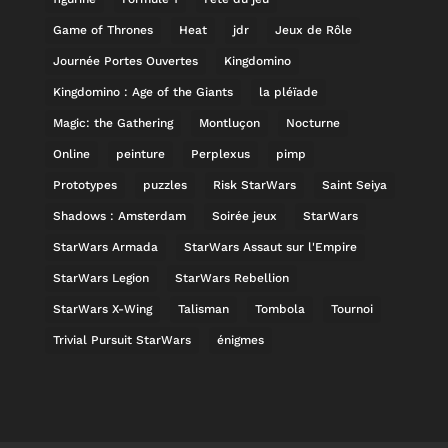
Game of Thrones
Heat
jdr
Jeux de Rôle
Journée Portes Ouvertes
Kingdomino
Kingdomino : Age of the Giants
la pléïade
Magic: the Gathering
Montluçon
Nocturne
Online
peinture
Perplexus
pimp
Prototypes
puzzles
Risk StarWars
Saint Seiya
Shadows : Amsterdam
Soirée jeux
StarWars
StarWars Armada
StarWars Assaut sur l'Empire
StarWars Legion
StarWars Rebellion
StarWars X-Wing
Talisman
Tombola
Tournoi
Trivial Pursuit StarWars
énigmes