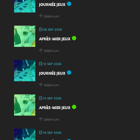
Fête
JOURNÉE JEUX
du
Jeu
Sélénium
2025
!
06 SEP 2026
APRÈS-MIDI JEUX
Sélénium
12 SEP 2026
JOURNÉE JEUX
Sélénium
13 SEP 2026
APRÈS-MIDI JEUX
Sélénium
19 SEP 2026