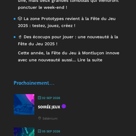
une, mais deux grandes tombolas qui viendront
ponctuer le week-end !
🎲 La zone Prototypes revient à la Fête du Jeu
2025 : testez, jouez, créez !
🥤 Des écocups pour jouer : une nouveauté à la
Fête du Jeu 2025 !
Cette année, la Fête du Jeu à Montluçon innove
:
avec une nouveauté aussi…
Lire la suite
🥤
Des
écocups
Prochainement…
pour
jouer
02 SEP 2026
:
SOIRÉE JEUX
une
nouveauté
Sélénium
à
la
05 SEP 2026