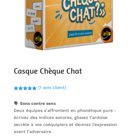
Casque Chèque Chat
(
1
avis client)
Noté
5.00
sur 5
🗣️
Sons contre sens
basé sur
notation
Deux équipes s’affrontent en phonétique pure :
client
écrivez des indices sonores, glissez l’ardoise
secrète à vos coéquipiers et devinez l’expression
avant l’adversaire.