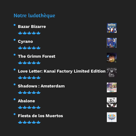
Notre ludothèque
Bazar Bizarre
Note
5.00
Cyrano
sur 5
Note
5.00
The Grimm Forest
sur 5
Note
5.00
Love Letter: Kanai Factory Limited Edition
sur 5
Note
5.00
Shadows : Amsterdam
sur 5
Note
5.00
Abalone
sur 5
Note
5.00
Fiesta de los Muertos
sur 5
Note
5.00