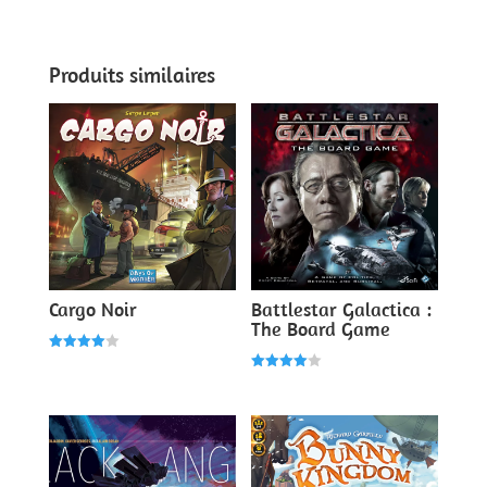
5.00
sur 5
Produits similaires
Cargo Noir
Battlestar Galactica :
The Board Game
Note
4.00
Note
sur 5
4.00
sur 5