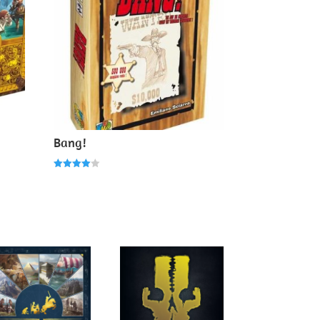
Bang!
Note
4.00
sur 5