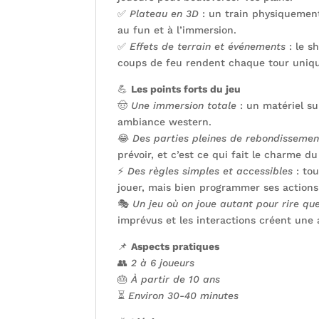
✅
Plateau en 3D
: un train physiquement
au fun et à l’immersion.
✅
Effets de terrain et événements
: le sh
coups de feu rendent chaque tour uniq
💪
Les points forts du jeu
🤠
Une immersion totale
: un matériel su
ambiance western.
😂
Des parties pleines de rebondissemen
prévoir, et c’est ce qui fait le charme du
⚡
Des règles simples et accessibles
: tou
jouer, mais bien programmer ses action
🎭
Un jeu où on joue autant pour rire q
imprévus et les interactions créent une
📌
Aspects pratiques
👥
2 à 6 joueurs
🎂
À partir de 10 ans
⏳
Environ 30-40 minutes