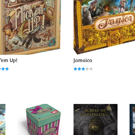
k’em Up!
Jamaica
Note
3.00
5
sur 5