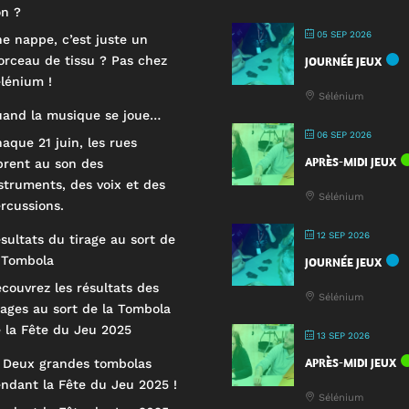
n ?
05 SEP 2026
e nappe, c’est juste un
rceau de tissu ? Pas chez
JOURNÉE JEUX
lénium !
Sélénium
and la musique se joue…
06 SEP 2026
aque 21 juin, les rues
APRÈS-MIDI JEUX
brent au son des
struments, des voix et des
Sélénium
rcussions.
12 SEP 2026
sultats du tirage au sort de
 Tombola
JOURNÉE JEUX
couvrez les résultats des
Sélénium
rages au sort de la Tombola
 la Fête du Jeu 2025
13 SEP 2026
APRÈS-MIDI JEUX
 Deux grandes tombolas
ndant la Fête du Jeu 2025 !
Sélénium