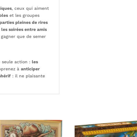
iques
, ceux qui aiment
bles
et les groupes
parties pleines de rires
 les soirées entre amis
de gagner que de semer
 seule action :
les
pprenez à
anticiper
shérif
: il ne plaisante