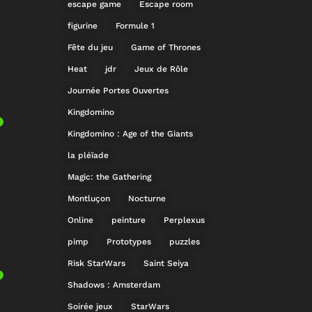
escape game
Escape room
figurine
Formule 1
Fête du jeu
Game of Thrones
Heat
jdr
Jeux de Rôle
Journée Portes Ouvertes
Kingdomino
Kingdomino : Age of the Giants
la pléïade
Magic: the Gathering
Montluçon
Nocturne
Online
peinture
Perplexus
pimp
Prototypes
puzzles
Risk StarWars
Saint Seiya
Shadows : Amsterdam
Soirée jeux
StarWars