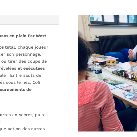
haos en plein Far West
s total
, chaque joueur
cer son personnage,
s ou tirer des coups de
 révélées
et exécutées
tale ! Entre sauts de
lés sous le nez,
Colt
etournements de
artes en secret, puis
.
ue action des autres