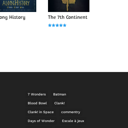
ong History
The 7th Continent
Note
5.00
sur 5
7 Wonders
Batman
Blood Bowl
Clank!
Clank! in Space
commentry
Days of Wonder
Escale à jeux