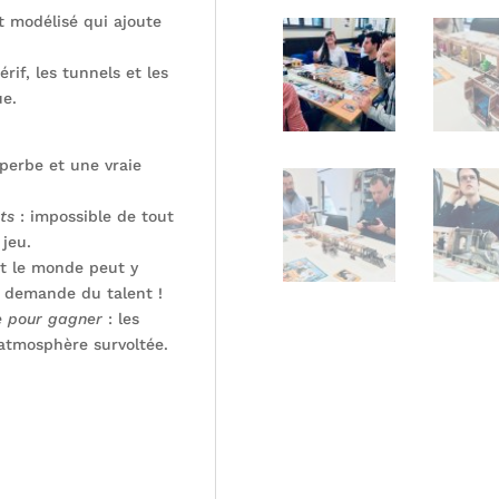
 modélisé qui ajoute
érif, les tunnels et les
ue.
perbe et une vraie
ts
: impossible de tout
 jeu.
t le monde peut y
s demande du talent !
ue pour gagner
: les
 atmosphère survoltée.