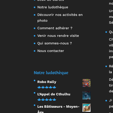
no
Notre ludothèque
Un
Découvrir nos activités en
mo
photo
Sé
Comment adhérer ?
Qu
Venir nous rendre visite
Ch
Qui sommes-nous ?
vi
Nous contacter
in
pe
Ré
Notre ludothèque
la
Dé
Robo Rally
ti
de
Note
5.00
L’Appel de Cthulhu
sur 5
🎉
Note
5.00
pe
Les Bâtisseurs - Moyen-
sur 5
Âge