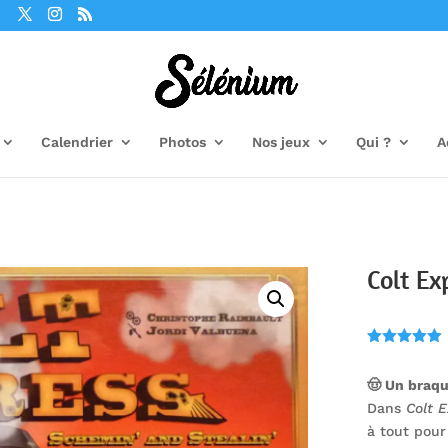
Calendrier
Photos
Nos jeux
Qui ?
A
Colt Ex
Noté
5.00
sur 5
🤠 Un braqu
basé sur
notation
Dans
Colt 
client
à tout pour