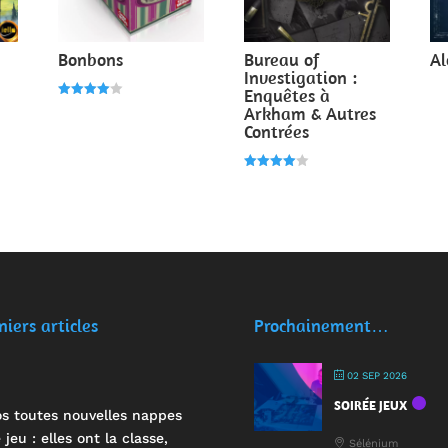
Bonbons
Bureau of
Al
Investigation :
Enquêtes à
Note
Arkham & Autres
4.00
Contrées
sur 5
Note
4.00
sur 5
niers articles
Prochainement…
02 SEP 2026
SOIRÉE JEUX
s toutes nouvelles nappes
 jeu : elles ont la classe,
Sélénium