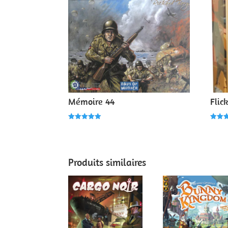
Mémoire 44
Flic
Note
Note
5.00
5.00
sur 5
sur 
Produits similaires