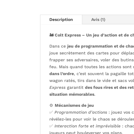
Description
Avis (1)
🚂 Colt Express – Un jeu d’action et de c
Dans ce
jeu de programmation et de chao
joue secrètement des cartes pour dépla
frapper ses adversaires, voler des butin
feu. Mais quand toutes les actions sont
dans l’ordre
, c’est souvent la pagaille to
wagon ratés, tirs dans le vide et sacs vo
Express
garantit
des fous rires et des r
situation mémorables
.
⚙️
Mécanismes de jeu
✅
Programmation d’actions
: jouez vos c
révélez-les pour voir le chaos se dérouler
✅
Interaction forte et imprévisible
: chaq
joueurs peut bouleverser vos plans.