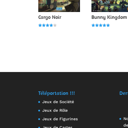
Cargo Noir
Bunny Kingdom
Note
Note
4.00
5.00
sur 5
sur 5
Téléportation !!!
Der
Jeux de Société
Jeux de Rôle
No
Jeux de Figurines
de
Jeux de Cartes