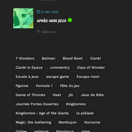
27 SEP 2026
APRÈS-MIDI JEUX
Sélénium
7 Wonders
Batman
Blood Bowl
Clank!
Clank! in Space
commentry
Days of Wonder
Escale à jeux
escape game
Escape room
figurine
Formule 1
Fête du jeu
Game of Thrones
Heat
jdr
Jeux de Rôle
Journée Portes Ouvertes
Kingdomino
Kingdomino : Age of the Giants
la pléïade
Magic: the Gathering
Montluçon
Nocturne
Online
peinture
Perplexus
pimp