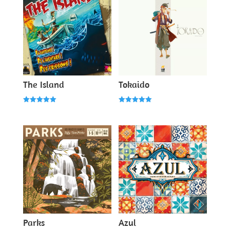
The Island
Tokaido
Note
Note
5.00
5.00
sur 5
sur 5
Parks
Azul