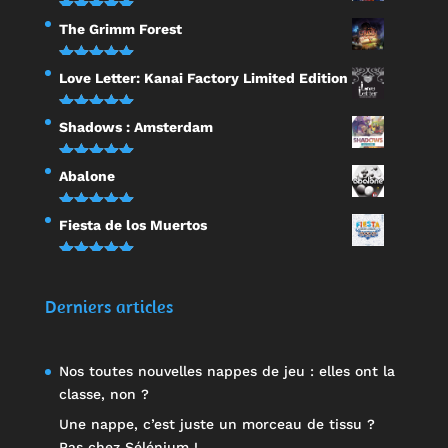
Note
5.00
The Grimm Forest
sur 5
Note
5.00
Love Letter: Kanai Factory Limited Edition
sur 5
Note
5.00
Shadows : Amsterdam
sur 5
Note
5.00
Abalone
sur 5
Note
5.00
Fiesta de los Muertos
sur 5
Note
5.00
sur 5
Derniers articles
Nos toutes nouvelles nappes de jeu : elles ont la
classe, non ?
Une nappe, c’est juste un morceau de tissu ?
Pas chez Sélénium !