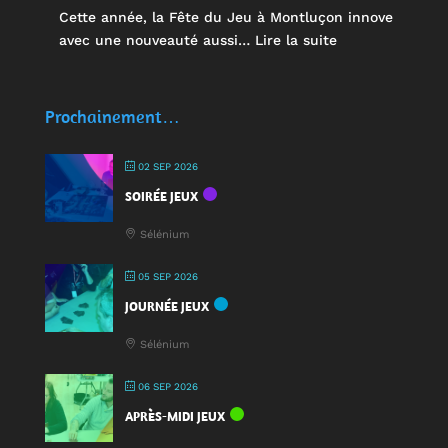
Cette année, la Fête du Jeu à Montluçon innove
:
avec une nouveauté aussi…
Lire la suite
🥤
Des
écocups
Prochainement…
pour
jouer
02 SEP 2026
:
SOIRÉE JEUX
une
nouveauté
Sélénium
à
la
05 SEP 2026
Fête
JOURNÉE JEUX
du
Jeu
Sélénium
2025
!
06 SEP 2026
APRÈS-MIDI JEUX