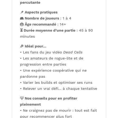
percutante
📌 Aspects pratiques
👥 Nombre de joueurs
: 1 à 4
🎂 Âge recommandé
: 14+
⏳ Durée moyenne d’une partie
: 45 à 90
minutes
🎉 Idéal pour…
• Les fans du jeu vidéo
Dead Cells
• Les amateurs de rogue-lite et de
progression entre parties
• Une expérience coopérative qui ne
pardonne pas
• Varier les builds et optimiser ses runs
• Relever un vrai défi… à chaque tentative
💡 Nos conseils pour en profiter
pleinement
• Ne craignez pas de mourir : tout est fait
pour recommencer plus fort