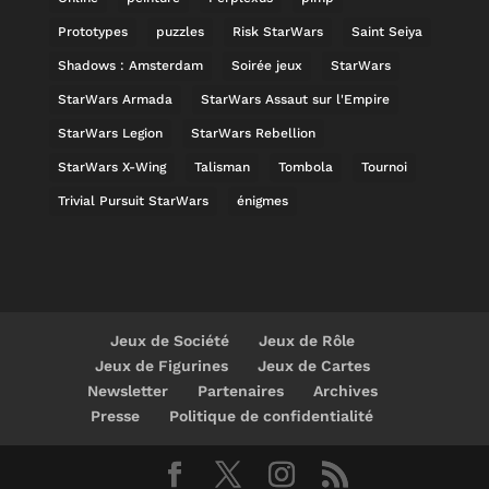
Prototypes
puzzles
Risk StarWars
Saint Seiya
Shadows : Amsterdam
Soirée jeux
StarWars
StarWars Armada
StarWars Assaut sur l'Empire
StarWars Legion
StarWars Rebellion
StarWars X-Wing
Talisman
Tombola
Tournoi
Trivial Pursuit StarWars
énigmes
Jeux de Société
Jeux de Rôle
Jeux de Figurines
Jeux de Cartes
Newsletter
Partenaires
Archives
Presse
Politique de confidentialité