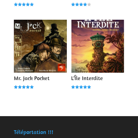
Note
Note
5.00
4.00
sur 5
sur 5
Mr. Jack Pocket
L’Île Interdite
Note
Note
5.00
5.00
sur 5
sur 5
Téléportation !!!