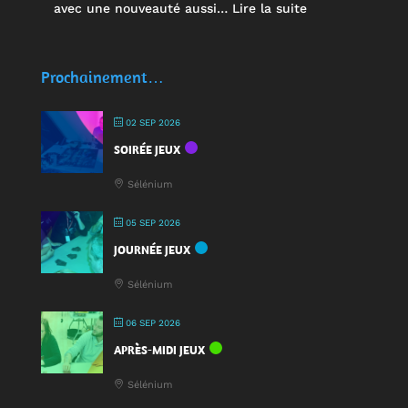
:
avec une nouveauté aussi…
Lire la suite
🥤
Des
écocups
Prochainement…
pour
jouer
02 SEP 2026
:
SOIRÉE JEUX
une
nouveauté
Sélénium
à
la
05 SEP 2026
Fête
JOURNÉE JEUX
du
Jeu
Sélénium
2025
!
06 SEP 2026
APRÈS-MIDI JEUX
Sélénium