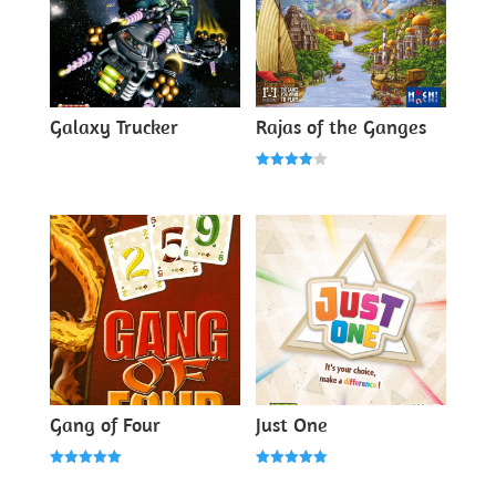
Galaxy Trucker
Rajas of the Ganges
Note
4.00
sur 5
Gang of Four
Just One
Note
Note
5.00
5.00