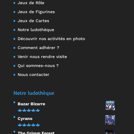
Jeux de Rôle
Jeux de Figurines
Jeux de Cartes
Notre ludothèque
Découvrir nos activités en photo
Comment adhérer ?
Venir nous rendre visite
Qui sommes-nous ?
Nous contacter
Notre ludothèque
Bazar Bizarre
Note
5.00
Cyrano
sur 5
Note
5.00
The Grimm Forest