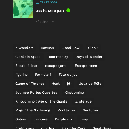
27 SEP 2026
APRÈS-MIDI JEUX
Sélénium
7 Wonders
Batman
Blood Bowl
Clank!
Clank! in Space
commentry
Days of Wonder
Escale à jeux
escape game
Escape room
figurine
Formule 1
Fête du jeu
Game of Thrones
Heat
jdr
Jeux de Rôle
Journée Portes Ouvertes
Kingdomino
Kingdomino : Age of the Giants
la pléïade
Magic: the Gathering
Montluçon
Nocturne
Online
peinture
Perplexus
pimp
Prototypes
puzzles
Risk StarWars
Saint Seiya