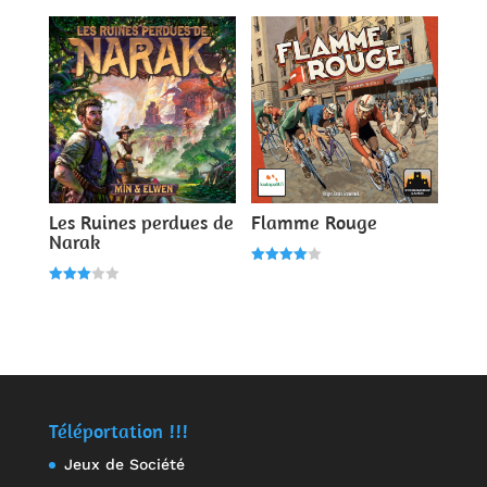
sur 5
sur 5
Les Ruines perdues de
Flamme Rouge
Narak
Note
4.00
Note
sur 5
3.00
sur 5
Téléportation !!!
Jeux de Société