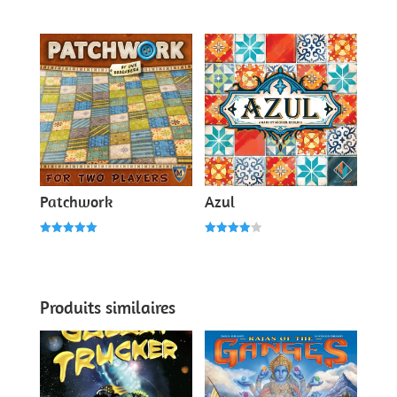
Note
Note
4.00
3.00
sur 5
sur 5
Patchwork
Azul
Note
Note
5.00
4.00
sur 5
sur 5
Produits similaires