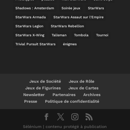
Shadows : Amsterdam
Soirée jeux
StarWars
StarWars Armada
StarWars Assaut sur l'Empire
StarWars Legion
StarWars Rebellion
StarWars X-Wing
Talisman
Tombola
Tournoi
Trivial Pursuit StarWars
énigmes
Jeux de Société
Jeux de Rôle
Jeux de Figurines
Jeux de Cartes
Newsletter
Partenaires
Archives
Presse
Politique de confidentialité
Sélénium | contenu protégé à publication