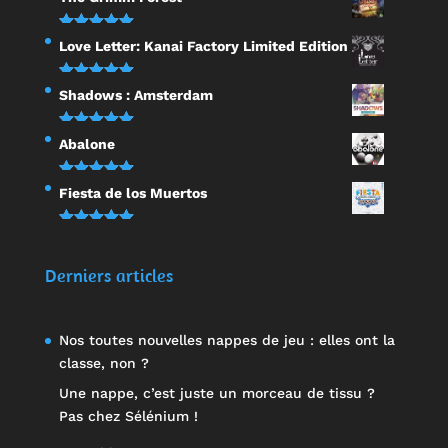
sur 5
Note
5.00
Love Letter: Kanai Factory Limited Edition
sur 5
Note
5.00
Shadows : Amsterdam
sur 5
Note
5.00
Abalone
sur 5
Note
5.00
Fiesta de los Muertos
sur 5
Note
5.00
sur 5
Derniers articles
Nos toutes nouvelles nappes de jeu : elles ont la
classe, non ?
Une nappe, c’est juste un morceau de tissu ?
Pas chez Sélénium !