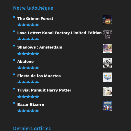
Notre ludothèque
The Grimm Forest
Note
5.00
Love Letter: Kanai Factory Limited Edition
sur 5
Note
5.00
Shadows : Amsterdam
sur 5
Note
5.00
Abalone
sur 5
Note
5.00
Fiesta de los Muertos
sur 5
Note
5.00
Trivial Pursuit Harry Potter
sur 5
Note
5.00
Bazar Bizarre
sur 5
Note
5.00
sur 5
Derniers articles