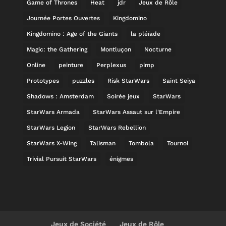
Game of Thrones
Heat
jdr
Jeux de Rôle
Journée Portes Ouvertes
Kingdomino
Kingdomino : Age of the Giants
la pléïade
Magic: the Gathering
Montluçon
Nocturne
Online
peinture
Perplexus
pimp
Prototypes
puzzles
Risk StarWars
Saint Seiya
Shadows : Amsterdam
Soirée jeux
StarWars
StarWars Armada
StarWars Assaut sur l'Empire
StarWars Legion
StarWars Rebellion
StarWars X-Wing
Talisman
Tombola
Tournoi
Trivial Pursuit StarWars
énigmes
Jeux de Société
Jeux de Rôle