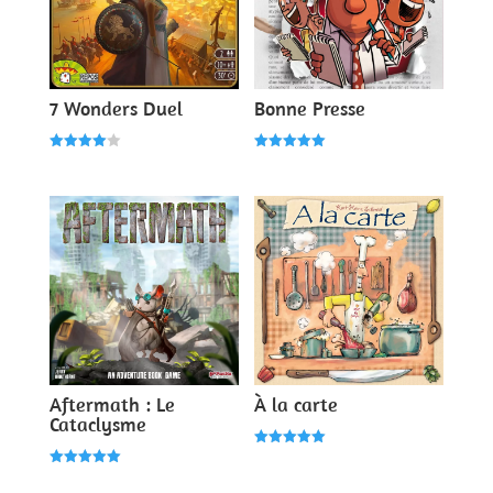
7 Wonders Duel
Bonne Presse
Note
Note
4.00
5.00
sur 5
sur 5
Aftermath : Le
À la carte
Cataclysme
Note
5.00
Note
sur 5
5.00