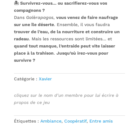
🏝️ Survivrez-vous… ou sacrifierez-vous vos
basé sur
notation
compagnons ?
client
Dans
Galèrapagos
,
vous venez de faire naufrage
sur une île déserte
. Ensemble, il vous faudra
trouver de l’eau, de la nourriture et construire un
radeau
. Mais les ressources sont limitées… et
quand tout manque, l’entraide peut vite laisser
place à la trahison
.
Jusqu’où irez-vous pour
survivre ?
Catégorie :
Xavier
cliquez sur le nom d’un membre pour lui écrire à
propos de ce jeu
Étiquettes :
Ambiance
,
Coopératif
,
Entre amis