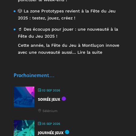
🎲 La zone Prototypes revient à la Fête du Jeu
2025 : testez, jouez, créez !
🥤 Des écocups pour jouer : une nouveauté à la
Fête du Jeu 2025 !
Cette année, la Fête du Jeu à Montluçon innove
:
avec une nouveauté aussi…
Lire la suite
🥤
Des
écocups
Prochainement…
pour
jouer
02 SEP 2026
:
SOIRÉE JEUX
une
nouveauté
Sélénium
à
la
05 SEP 2026
Fête
JOURNÉE JEUX
du