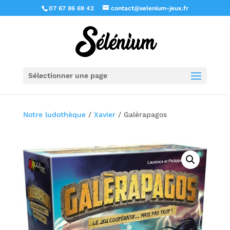
07 67 86 69 42
contact@selenium-jeux.fr
Sélectionner une page
Notre ludothèque
/
Xavier
/ Galèrapagos