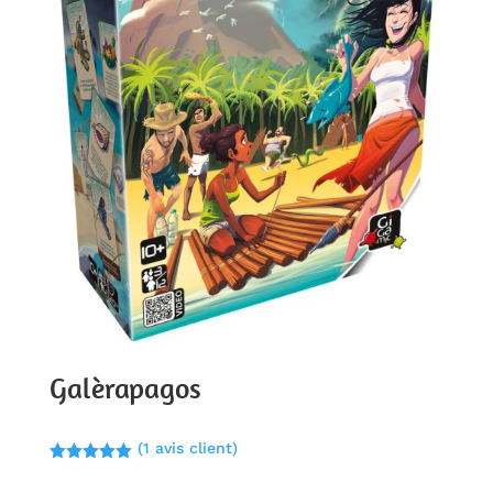
Galèrapagos
(
1
avis client)
Noté
5.00
sur 5