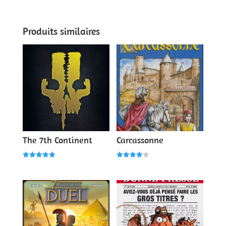
4.00
sur 5
Produits similaires
The 7th Continent
Carcassonne
Note
Note
5.00
4.00
sur 5
sur 5