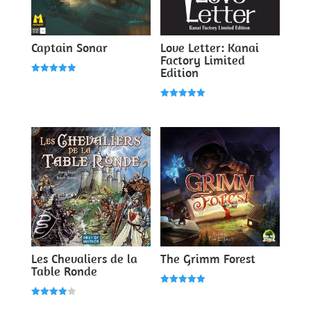
Captain Sonar
Love Letter: Kanai
Factory Limited
Edition
Note
5.00
sur 5
Note
5.00
sur 5
Les Chevaliers de la
The Grimm Forest
Table Ronde
Note
5.00
Note
sur 5