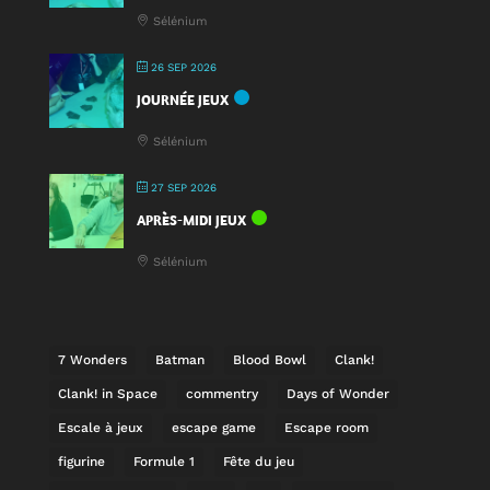
Sélénium
26 SEP 2026
JOURNÉE JEUX
Sélénium
27 SEP 2026
APRÈS-MIDI JEUX
Sélénium
7 Wonders
Batman
Blood Bowl
Clank!
Clank! in Space
commentry
Days of Wonder
Escale à jeux
escape game
Escape room
figurine
Formule 1
Fête du jeu