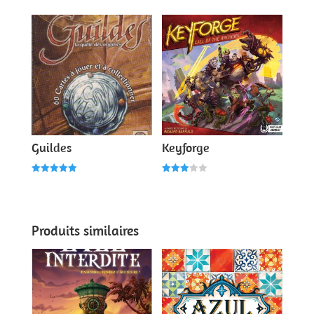
sur 5
Guildes
Keyforge
Note
Note
5.00
3.00
sur 5
sur 5
Produits similaires