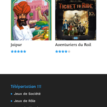
Jaipur
Aventuriers du Rail
Note
Note
5.00
4.00
sur 5
sur 5
Téléportation !!!
Jeux de Société
Jeux de Rôle