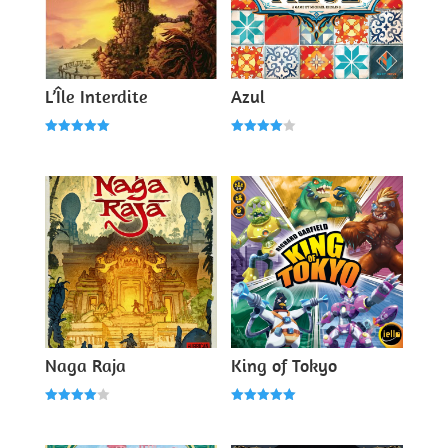
L’Île Interdite
Azul
Note
Note
5.00
4.00
sur 5
sur 5
Naga Raja
King of Tokyo
Note
Note
4.00
5.00
sur 5
sur 5