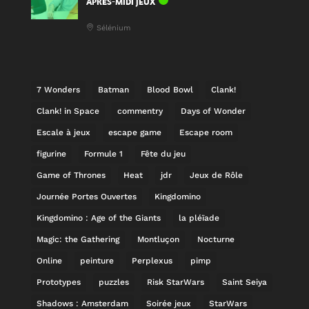
APRÈS-MIDI JEUX
Sélénium
7 Wonders
Batman
Blood Bowl
Clank!
Clank! in Space
commentry
Days of Wonder
Escale à jeux
escape game
Escape room
figurine
Formule 1
Fête du jeu
Game of Thrones
Heat
jdr
Jeux de Rôle
Journée Portes Ouvertes
Kingdomino
Kingdomino : Age of the Giants
la pléïade
Magic: the Gathering
Montluçon
Nocturne
Online
peinture
Perplexus
pimp
Prototypes
puzzles
Risk StarWars
Saint Seiya
Shadows : Amsterdam
Soirée jeux
StarWars