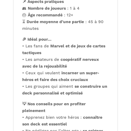
📌 Aspects pratiques
👥
Nombre de joueurs
: 1 à 4
🎂
Âge recommandé
: 12+
⏳
Durée moyenne d’une partie
: 45 à 90
minutes
🎉 Idéal pour…
• Les fans de
Marvel et de jeux de cartes
tactiques
• Les amateurs de
coopératif nerveux
avec de la rejouabilité
• Ceux qui veulent
incarner un super-
héros et faire des choix cruciaux
• Les groupes qui aiment
se construire un
deck personnalisé et optimisé
💡 Nos conseils pour en profiter
pleinement
• Apprenez bien votre héros :
connaître
son deck est essentiel
• Ne négligez pas l’alter ego :
se soigner