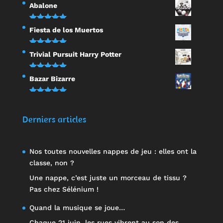
Note
5.00
Abalone
sur 5
Note
5.00
Fiesta de los Muertos
sur 5
Note
5.00
Trivial Pursuit Harry Potter
sur 5
Note
5.00
Bazar Bizarre
sur 5
Note
5.00
sur 5
Derniers articles
Nos toutes nouvelles nappes de jeu : elles ont la
classe, non ?
Une nappe, c’est juste un morceau de tissu ?
Pas chez Sélénium !
Quand la musique se joue…
Chaque 21 juin, les rues vibrent au son des