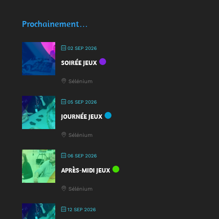
Des
écocups
Prochainement…
pour
jouer
02 SEP 2026
:
SOIRÉE JEUX
une
nouveauté
Sélénium
à
la
05 SEP 2026
Fête
JOURNÉE JEUX
du
Jeu
Sélénium
2025
!
06 SEP 2026
APRÈS-MIDI JEUX
Sélénium
12 SEP 2026