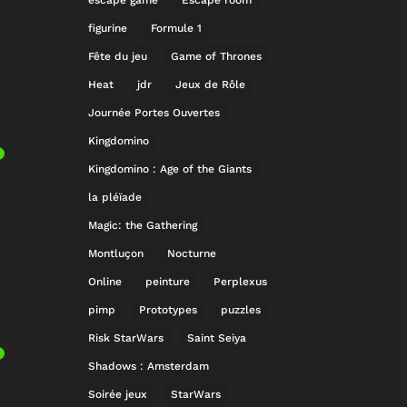
figurine
Formule 1
Fête du jeu
Game of Thrones
Heat
jdr
Jeux de Rôle
Journée Portes Ouvertes
Kingdomino
Kingdomino : Age of the Giants
la pléïade
Magic: the Gathering
Montluçon
Nocturne
Online
peinture
Perplexus
pimp
Prototypes
puzzles
Risk StarWars
Saint Seiya
Shadows : Amsterdam
Soirée jeux
StarWars