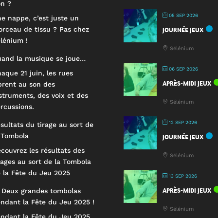
n ?
05 SEP 2026
e nappe, c’est juste un
rceau de tissu ? Pas chez
JOURNÉE JEUX
lénium !
Sélénium
and la musique se joue…
06 SEP 2026
aque 21 juin, les rues
APRÈS-MIDI JEUX
brent au son des
struments, des voix et des
Sélénium
rcussions.
12 SEP 2026
sultats du tirage au sort de
 Tombola
JOURNÉE JEUX
couvrez les résultats des
Sélénium
rages au sort de la Tombola
 la Fête du Jeu 2025
13 SEP 2026
APRÈS-MIDI JEUX
 Deux grandes tombolas
ndant la Fête du Jeu 2025 !
Sélénium
ndant la Fête du Jeu 2025,