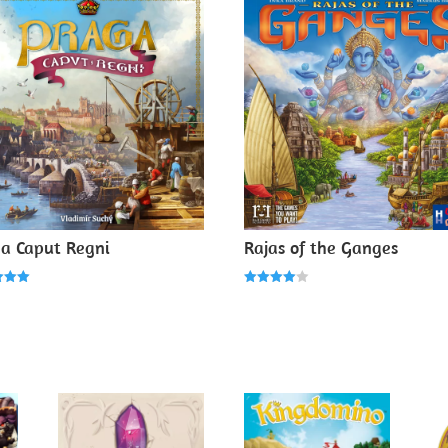
a Caput Regni
Rajas of the Ganges
Note
4.00
5
sur 5