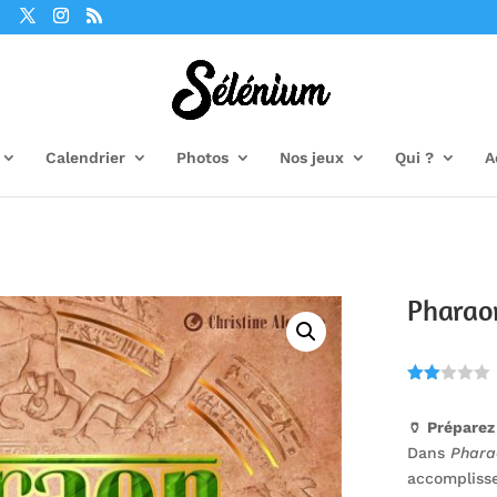
Calendrier
Photos
Nos jeux
Qui ?
A
Pharao
Noté
2.00
🏺 Préparez
sur
5
Dans
Phara
bas
é
accomplisse
sur