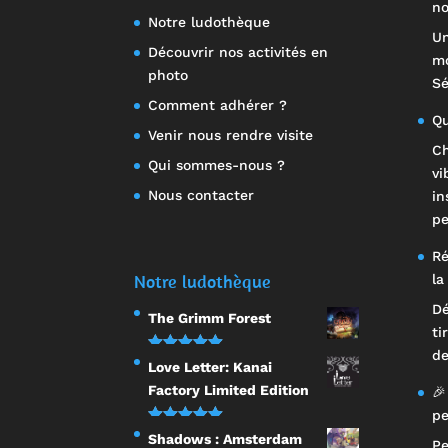
no
Notre ludothèque
Un
Découvrir nos activités en
mo
photo
Sé
Comment adhérer ?
Qu
Venir nous rendre visite
Ch
Qui sommes-nous ?
vi
Nous contacter
in
pe
Ré
Notre ludothèque
la
Dé
The Grimm Forest
ti
de
Note
5.00
Love Letter: Kanai
sur 5
Factory Limited Edition
🎉
pe
Note
5.00
Shadows : Amsterdam
Pe