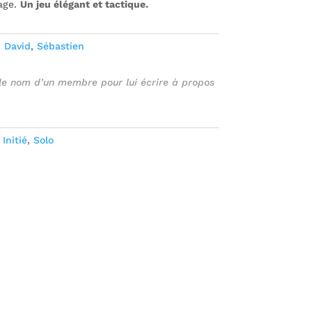
age.
Un jeu élégant et tactique.
:
David
,
Sébastien
 le nom d’un membre pour lui écrire à propos
:
Initié
,
Solo