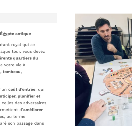
l’Égypte antique
fant royal qui se
haque tour, vous devez
érents quartiers du
e votre vie à
e, tombeau,
d’un
coût d’entrée
, qui
nticiper, planifier et
 celles des adversaires.
rmettent d’
améliorer
hes, au terme
paré son passage dans