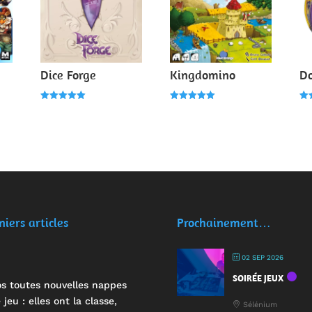
Dice Forge
Kingdomino
D
Note
Note
Not
5.00
5.00
5.0
sur 5
sur 5
su
niers articles
Prochainement…
02 SEP 2026
SOIRÉE JEUX
s toutes nouvelles nappes
 jeu : elles ont la classe,
Sélénium