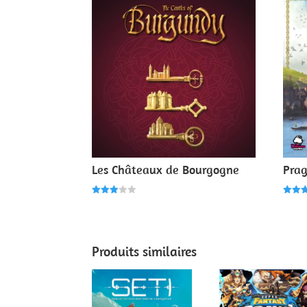
Les Châteaux de Bourgogne
Prag
Note
Note
3.00
5.00
sur 5
sur 
Produits similaires