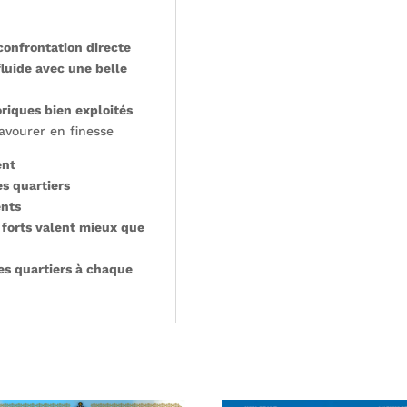
confrontation directe
luide avec une belle
oriques bien exploités
savourer en finesse
ent
es quartiers
nts
 forts valent mieux que
es quartiers à chaque