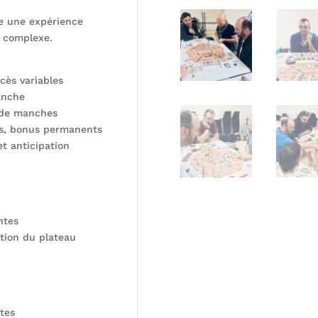
e une expérience
e complexe.
cès variables
anche
 de manches
ons, bonus permanents
t anticipation
ntes
ation du plateau
tes