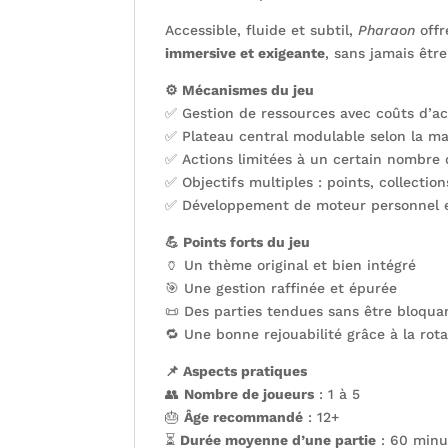
Accessible, fluide et subtil,
Pharaon
offr
immersive et exigeante
, sans jamais êtr
⚙️ Mécanismes du jeu
✅ Gestion de ressources avec coûts d’ac
✅ Plateau central modulable selon la m
✅ Actions limitées à un certain nombre
✅ Objectifs multiples : points, collecti
✅ Développement de moteur personnel e
💪 Points forts du jeu
🏺 Un thème original et bien intégré
🎯 Une gestion raffinée et épurée
📜 Des parties tendues sans être bloqua
🔁 Une bonne rejouabilité grâce à la rot
📌 Aspects pratiques
👥
Nombre de joueurs
: 1 à 5
🎂
Âge recommandé
: 12+
⏳
Durée moyenne d’une partie
: 60 minu