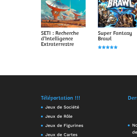
SETI : Recherche
Super Fantasy
d’Intelligence
Brawl
Extraterrestre
Note
5.00
sur 5
Téléportation !!!
Der
Jeux de Société
Jeux de Rôle
No
Jeux de Figurines
de
Jeux de Cartes