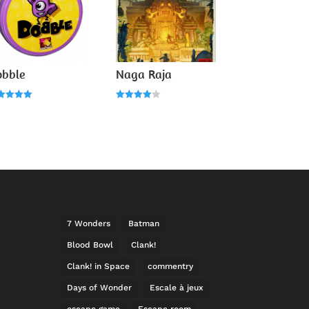
obble
Naga Raja
e
Note
0
4.00
r 5
sur 5
7 Wonders
Batman
Blood Bowl
Clank!
Clank! in Space
commentry
Days of Wonder
Escale à jeux
escape game
Escape room