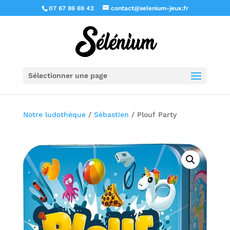
07 67 86 69 42
contact@selenium-jeux.fr
Sélectionner une page
Notre ludothèque
/
Sébastien
/ Plouf Party