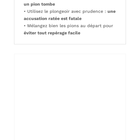
un pion tombe
• Utilisez le plongeoir avec prudence :
une
accusation ratée est fatale
• Mélangez bien les pions au départ pour
éviter tout repérage facile