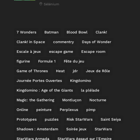
Sélénium
7 Wonders
Batman
Blood Bowl
Clank!
Clank! in Space
commentry
Days of Wonder
Escale à jeux
escape game
Escape room
figurine
Formule 1
Fête du jeu
Game of Thrones
Heat
jdr
Jeux de Rôle
Journée Portes Ouvertes
Kingdomino
Kingdomino : Age of the Giants
la pléïade
Magic: the Gathering
Montluçon
Nocturne
Online
peinture
Perplexus
pimp
Prototypes
puzzles
Risk StarWars
Saint Seiya
Shadows : Amsterdam
Soirée jeux
StarWars
StarWars Armada
StarWars Assaut sur l'Empire