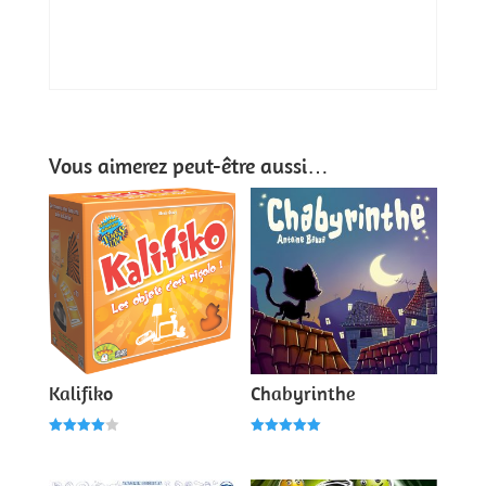
Vous aimerez peut-être aussi…
Kalifiko
Chabyrinthe
Note
Note
4.00
5.00
sur 5
sur 5