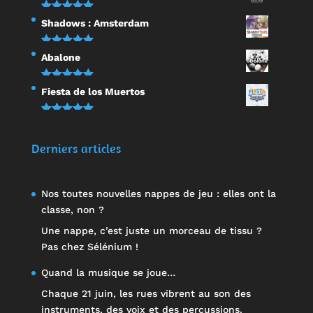
sur 5
Note
5.00
Shadows : Amsterdam
sur 5
Note
5.00
Abalone
sur 5
Note
5.00
Fiesta de los Muertos
sur 5
Note
5.00
sur 5
Derniers articles
Nos toutes nouvelles nappes de jeu : elles ont la
classe, non ?
Une nappe, c’est juste un morceau de tissu ?
Pas chez Sélénium !
Quand la musique se joue…
Chaque 21 juin, les rues vibrent au son des
instruments, des voix et des percussions.