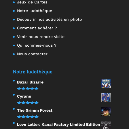
Jeux de Cartes
Notre ludothèque
Découvrir nos activités en photo
Comment adhérer ?
Venir nous rendre visite
Qui sommes-nous ?
Nous contacter
Notre ludothèque
Bazar Bizarre
Note
5.00
Cyrano
sur 5
Note
5.00
The Grimm Forest
sur 5
Note
5.00
Love Letter: Kanai Factory Limited Edition