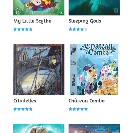
My Little Scythe
Sleeping Gods
Note
Note
5.00
4.00
sur 5
sur 5
Citadelles
Château Combo
Note
Note
5.00
5.00
sur 5
sur 5