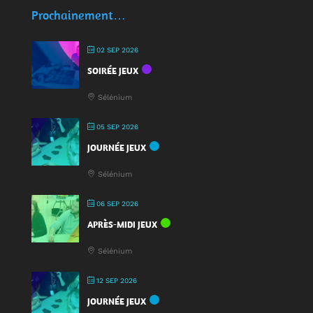
écocups
Prochainement…
pour
jouer
02 SEP 2026
:
SOIRÉE JEUX
une
nouveauté
Sélénium
à
la
05 SEP 2026
Fête
JOURNÉE JEUX
du
Jeu
Sélénium
2025
!
06 SEP 2026
APRÈS-MIDI JEUX
Sélénium
12 SEP 2026
JOURNÉE JEUX