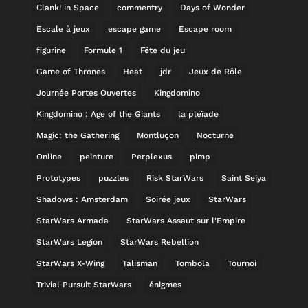
Clank! in Space
commentry
Days of Wonder
Escale à jeux
escape game
Escape room
figurine
Formule 1
Fête du jeu
Game of Thrones
Heat
jdr
Jeux de Rôle
Journée Portes Ouvertes
Kingdomino
Kingdomino : Age of the Giants
la pléïade
Magic: the Gathering
Montluçon
Nocturne
Online
peinture
Perplexus
pimp
Prototypes
puzzles
Risk StarWars
Saint Seiya
Shadows : Amsterdam
Soirée jeux
StarWars
StarWars Armada
StarWars Assaut sur l'Empire
StarWars Legion
StarWars Rebellion
StarWars X-Wing
Talisman
Tombola
Tournoi
Trivial Pursuit StarWars
énigmes