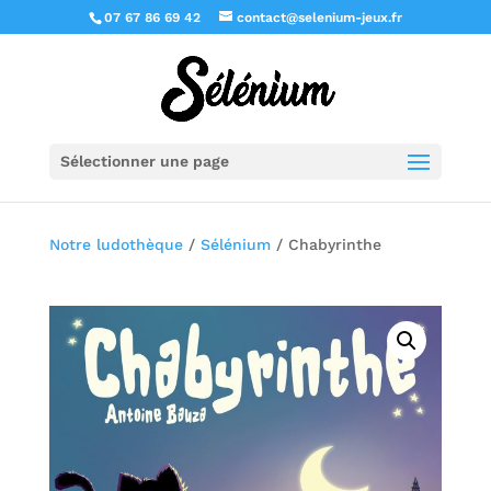
07 67 86 69 42
contact@selenium-jeux.fr
Sélectionner une page
Notre ludothèque
/
Sélénium
/ Chabyrinthe