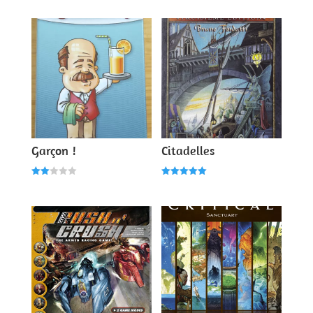
5.00
5.00
sur 5
sur 5
Garçon !
Citadelles
Note
Note
2.00
5.00
sur
sur 5
5