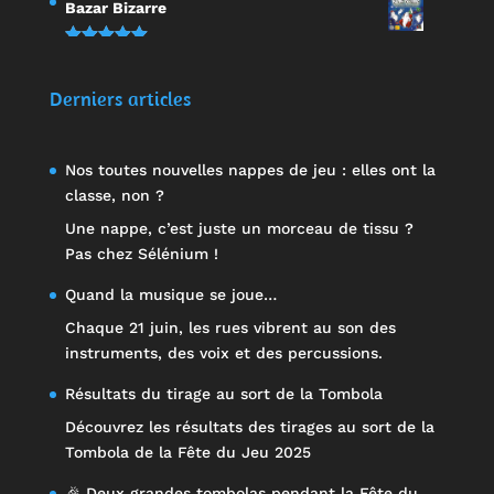
Note
5.00
Bazar Bizarre
sur 5
Note
5.00
sur 5
Derniers articles
Nos toutes nouvelles nappes de jeu : elles ont la
classe, non ?
Une nappe, c’est juste un morceau de tissu ?
Pas chez Sélénium !
Quand la musique se joue…
Chaque 21 juin, les rues vibrent au son des
instruments, des voix et des percussions.
Résultats du tirage au sort de la Tombola
Découvrez les résultats des tirages au sort de la
Tombola de la Fête du Jeu 2025
🎉 Deux grandes tombolas pendant la Fête du