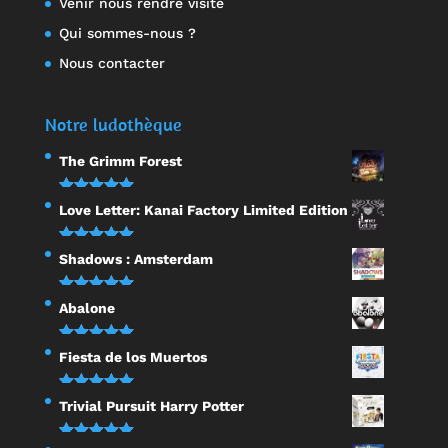
Venir nous rendre visite
Qui sommes-nous ?
Nous contacter
Notre ludothèque
The Grimm Forest
Note
5.00
Love Letter: Kanai Factory Limited Edition
sur 5
Note
5.00
Shadows : Amsterdam
sur 5
Note
5.00
Abalone
sur 5
Note
5.00
Fiesta de los Muertos
sur 5
Note
5.00
Trivial Pursuit Harry Potter
sur 5