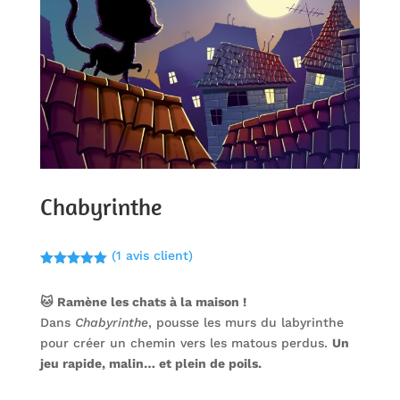
Chabyrinthe
(
1
avis client)
Noté
5.00
sur 5
🐱 Ramène les chats à la maison !
basé sur
notation
Dans
Chabyrinthe
, pousse les murs du labyrinthe
client
pour créer un chemin vers les matous perdus.
Un
jeu rapide, malin… et plein de poils.