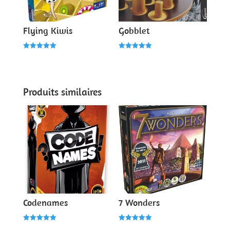
Flying Kiwis
Gobblet
Note
Note
5.00
5.00
sur 5
sur 5
Produits similaires
Codenames
7 Wonders
Note
Note