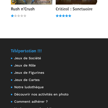
Rush n’Crush
Critical : Sanctuaire
N
Note
ot
5.00
e
sur 5
1.
00
s
ur
5
Téléportation !!!
Jeux de Société
Jeux de Rôle
Jeux de Figurines
Jeux de Cartes
Notre ludothèque
Découvrir nos activités en photo
Comment adhérer ?