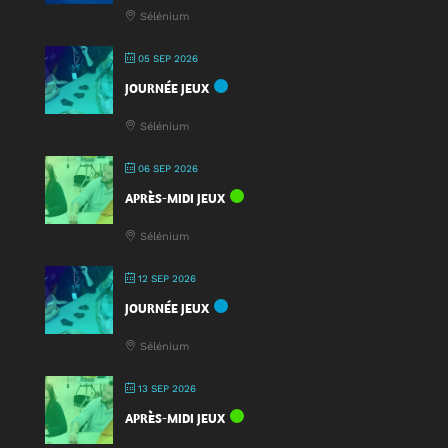
nouveauté
Sélénium
à
la
05 SEP 2026
Fête
JOURNÉE JEUX
du
Jeu
Sélénium
2025
!
06 SEP 2026
APRÈS-MIDI JEUX
Sélénium
12 SEP 2026
JOURNÉE JEUX
Sélénium
13 SEP 2026
APRÈS-MIDI JEUX