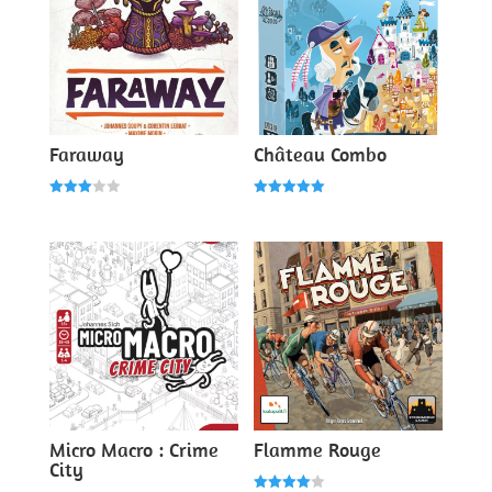
Faraway
Château Combo
Note
Note
3.00
5.00
sur 5
sur 5
Micro Macro : Crime
Flamme Rouge
City