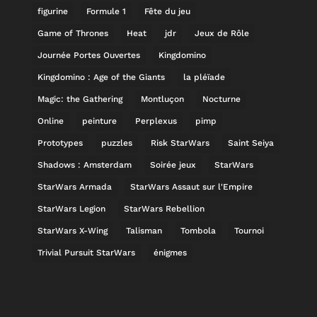
figurine
Formule 1
Fête du jeu
Game of Thrones
Heat
jdr
Jeux de Rôle
Journée Portes Ouvertes
Kingdomino
Kingdomino : Age of the Giants
la pléïade
Magic: the Gathering
Montluçon
Nocturne
Online
peinture
Perplexus
pimp
Prototypes
puzzles
Risk StarWars
Saint Seiya
Shadows : Amsterdam
Soirée jeux
StarWars
StarWars Armada
StarWars Assaut sur l'Empire
StarWars Legion
StarWars Rebellion
StarWars X-Wing
Talisman
Tombola
Tournoi
Trivial Pursuit StarWars
énigmes