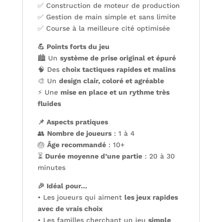
✅ Construction de moteur de production
✅ Gestion de main simple et sans limite
✅ Course à la meilleure cité optimisée
💪 Points forts du jeu
🏙️ Un
système de prise original et épuré
🧠 Des
choix tactiques rapides et malins
🎨 Un
design clair, coloré et agréable
⚡ Une
mise en place et un rythme très
fluides
📌 Aspects pratiques
👥
Nombre de joueurs
: 1 à 4
🎂
Âge recommandé
: 10+
⏳
Durée moyenne d’une partie
: 20 à 30
minutes
🎉 Idéal pour…
• Les joueurs qui aiment
les jeux rapides
avec de vrais choix
• Les familles cherchant un jeu
simple