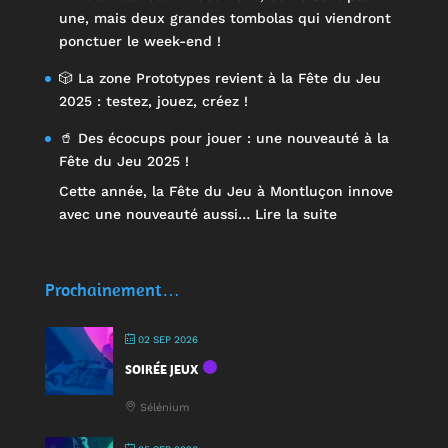
une, mais deux grandes tombolas qui viendront
ponctuer le week-end !
🎲 La zone Prototypes revient à la Fête du Jeu
2025 : testez, jouez, créez !
🥤 Des écocups pour jouer : une nouveauté à la
Fête du Jeu 2025 !
Cette année, la Fête du Jeu à Montluçon innove
:
avec une nouveauté aussi…
Lire la suite
🥤
Des
écocups
Prochainement…
pour
jouer
02 SEP 2026
:
SOIRÉE JEUX
une
nouveauté
Sélénium
à
la