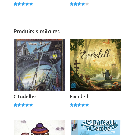
Note
Note
5.00
4.00
sur 5
sur 5
Produits similaires
Citadelles
Everdell
Note
Note
5.00
5.00
sur 5
sur 5