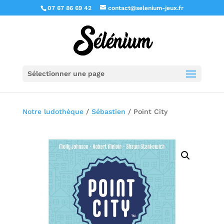
07 67 86 69 42
contact@selenium-jeux.fr
Sélectionner une page
Notre ludothèque
/
Sébastien
/ Point City