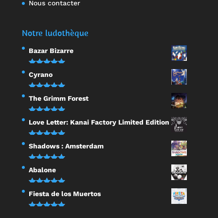
Nous contacter
Notre ludothèque
Bazar Bizarre
Note
5.00
Cyrano
sur 5
Note
5.00
The Grimm Forest
sur 5
Note
5.00
Love Letter: Kanai Factory Limited Edition
sur 5
Note
5.00
Shadows : Amsterdam
sur 5
Note
5.00
Abalone
sur 5
Note
5.00
Fiesta de los Muertos
sur 5
Note
5.00