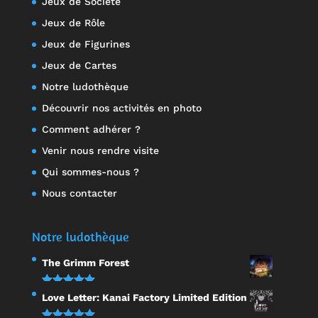
Jeux de Société
Jeux de Rôle
Jeux de Figurines
Jeux de Cartes
Notre ludothèque
Découvrir nos activités en photo
Comment adhérer ?
Venir nous rendre visite
Qui sommes-nous ?
Nous contacter
Notre ludothèque
The Grimm Forest
Note
5.00
Love Letter: Kanai Factory Limited Edition
sur 5