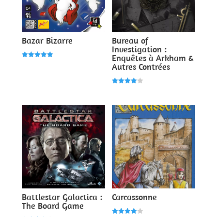
Bazar Bizarre
Bureau of
Investigation :
Enquêtes à Arkham &
Note
Autres Contrées
5.00
sur 5
Note
4.00
sur 5
Battlestar Galactica :
Carcassonne
The Board Game