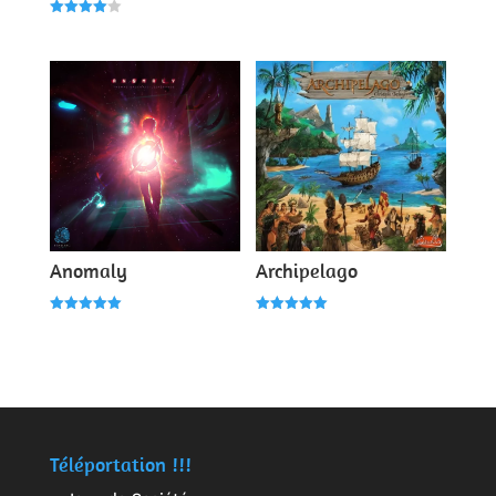
Note
4.00
Note
sur 5
4.00
sur 5
Anomaly
Archipelago
Note
Note
5.00
5.00
sur 5
sur 5
Téléportation !!!