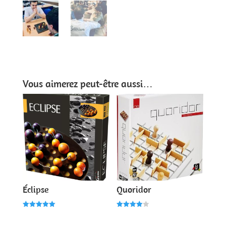
Vous aimerez peut-être aussi…
Éclipse
Quoridor
Note
Note
5.00
4.00
sur 5
sur 5