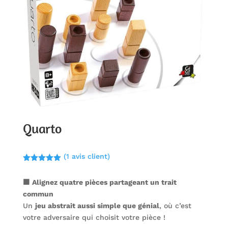
Quarto
(
1
avis client)
Noté
5.00
sur 5
🟫 Alignez quatre pièces partageant un trait
basé sur
notation
commun
client
Un
jeu abstrait aussi simple que génial
, où c’est
votre adversaire qui choisit votre pièce !