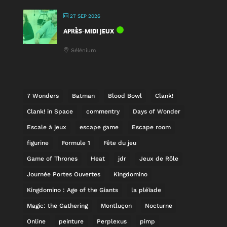
27 SEP 2026
APRÈS-MIDI JEUX
Sélénium
7 Wonders
Batman
Blood Bowl
Clank!
Clank! in Space
commentry
Days of Wonder
Escale à jeux
escape game
Escape room
figurine
Formule 1
Fête du jeu
Game of Thrones
Heat
jdr
Jeux de Rôle
Journée Portes Ouvertes
Kingdomino
Kingdomino : Age of the Giants
la pléïade
Magic: the Gathering
Montluçon
Nocturne
Online
peinture
Perplexus
pimp