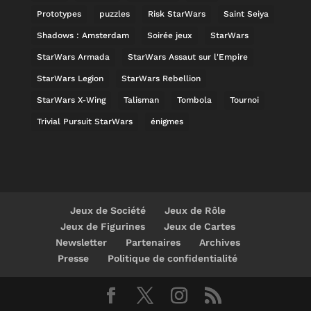
Prototypes
puzzles
Risk StarWars
Saint Seiya
Shadows : Amsterdam
Soirée jeux
StarWars
StarWars Armada
StarWars Assaut sur l'Empire
StarWars Legion
StarWars Rebellion
StarWars X-Wing
Talisman
Tombola
Tournoi
Trivial Pursuit StarWars
énigmes
Jeux de Société
Jeux de Rôle
Jeux de Figurines
Jeux de Cartes
Newsletter
Partenaires
Archives
Presse
Politique de confidentialité