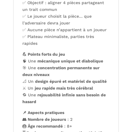
✅ Objectif : aligner 4 pièces partageant
un trait commun
✅ Le joueur choisit la pièce… que
l’adversaire devra jouer
✅ Aucune pièce n’appartient à un joueur
✅ Plateau minimaliste, parties très
rapides
💪 Points forts du jeu
🧠 Une
mécanique unique et diabolique
🎯 Une
concentration permanente sur
deux niveaux
📐 Un
design épuré et matériel de qualité
⚔️ Un
jeu rapide mais très cérébral
🔁 Une
rejouabilité infinie sans besoin de
hasard
📌 Aspects pratiques
👥 Nombre de joueurs
: 2
🎂 Âge recommandé
: 8+