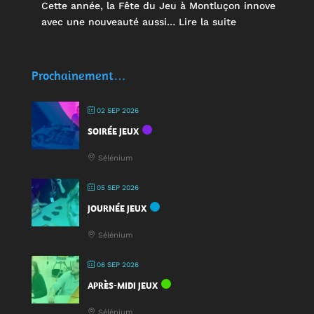
Cette année, la Fête du Jeu à Montluçon innove
:
avec une nouveauté aussi…
Lire la suite
🥤
Des
écocups
Prochainement…
pour
jouer
02 SEP 2026
:
SOIRÉE JEUX
une
nouveauté
Sélénium
à
la
05 SEP 2026
Fête
JOURNÉE JEUX
du
Jeu
Sélénium
2025
!
06 SEP 2026
APRÈS-MIDI JEUX
Sélénium