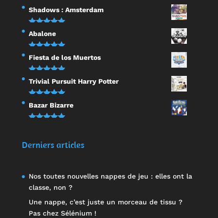
Note
5.00
Shadows : Amsterdam
sur 5
Note
5.00
Abalone
sur 5
Note
5.00
Fiesta de los Muertos
sur 5
Note
5.00
Trivial Pursuit Harry Potter
sur 5
Note
5.00
Bazar Bizarre
sur 5
Note
5.00
sur 5
Derniers articles
Nos toutes nouvelles nappes de jeu : elles ont la
classe, non ?
Une nappe, c’est juste un morceau de tissu ?
Pas chez Sélénium !