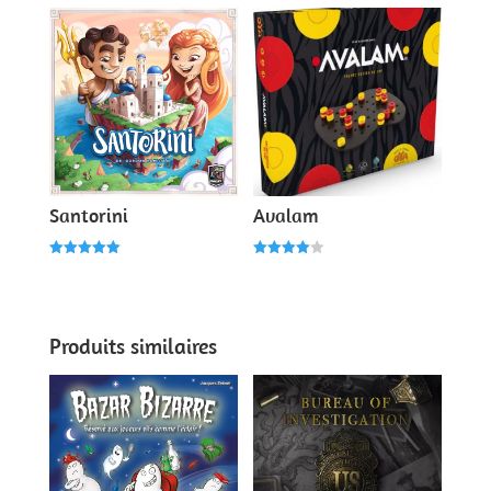
Santorini
Avalam
Note
Note
5.00
4.00
sur 5
sur 5
Produits similaires