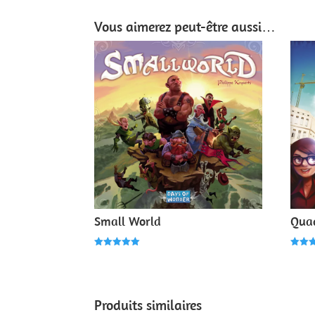
Vous aimerez peut-être aussi…
Small World
Quad
Note
Note
5.00
5.00
sur 5
sur 
Produits similaires