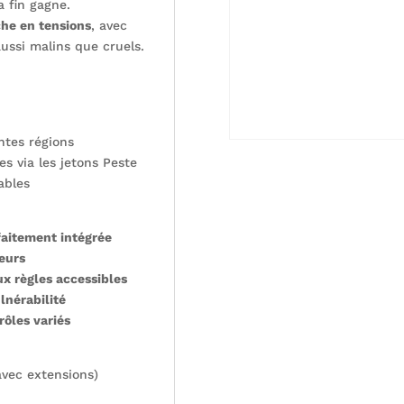
a fin gagne.
che en tensions
, avec
ussi malins que cruels.
ntes régions
s via les jetons Peste
ables
faitement intégrée
eurs
ux règles accessibles
lnérabilité
rôles variés
avec extensions)