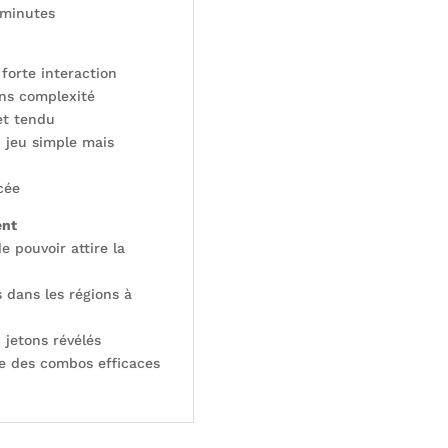
 minutes
forte interaction
ans complexité
et tendu
n jeu simple mais
cée
ent
e pouvoir attire la
s dans les régions à
 jetons révélés
ire des combos efficaces