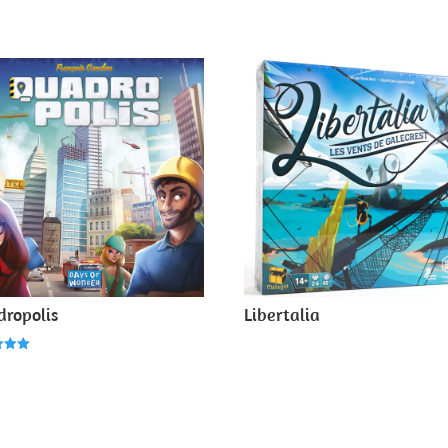
ropolis
Libertalia
5