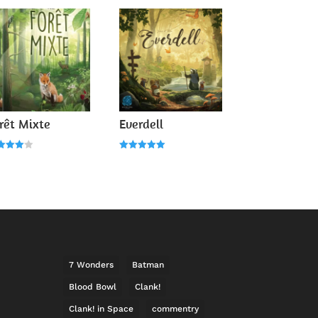
rêt Mixte
Everdell
e
Note
0
5.00
r 5
sur 5
7 Wonders
Batman
Blood Bowl
Clank!
Clank! in Space
commentry