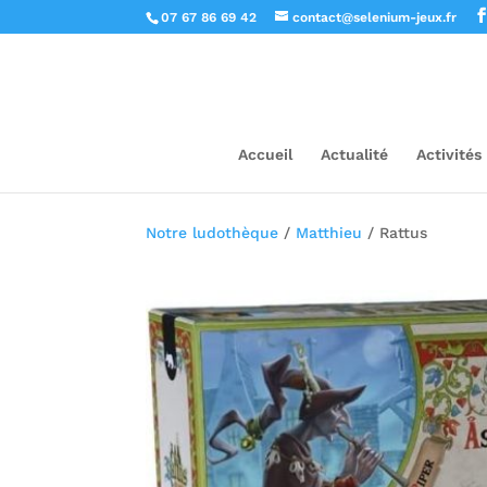
07 67 86 69 42
contact@selenium-jeux.fr
Accueil
Actualité
Activités
Notre ludothèque
/
Matthieu
/ Rattus