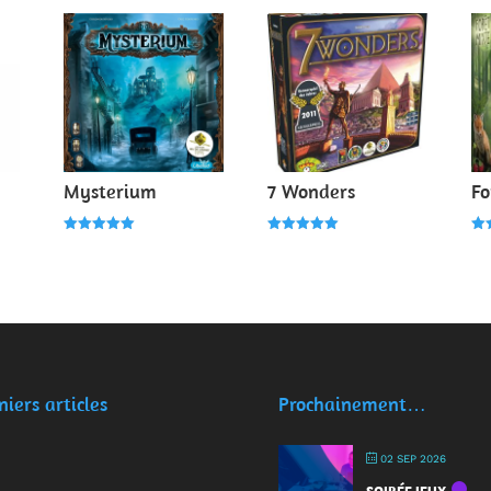
Mysterium
7 Wonders
Fo
Note
Note
Not
5.00
5.00
4.0
sur 5
sur 5
su
niers articles
Prochainement…
02 SEP 2026