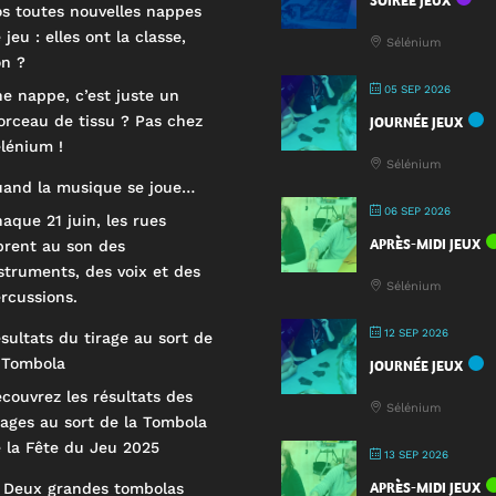
SOIRÉE JEUX
s toutes nouvelles nappes
 jeu : elles ont la classe,
Sélénium
n ?
05 SEP 2026
e nappe, c’est juste un
rceau de tissu ? Pas chez
JOURNÉE JEUX
lénium !
Sélénium
and la musique se joue…
06 SEP 2026
aque 21 juin, les rues
APRÈS-MIDI JEUX
brent au son des
struments, des voix et des
Sélénium
rcussions.
12 SEP 2026
sultats du tirage au sort de
 Tombola
JOURNÉE JEUX
couvrez les résultats des
Sélénium
rages au sort de la Tombola
 la Fête du Jeu 2025
13 SEP 2026
APRÈS-MIDI JEUX
 Deux grandes tombolas