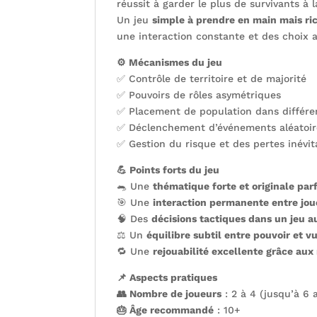
réussit à garder le plus de survivants à l
Un jeu
simple à prendre en main mais ri
une interaction constante et des choix a
⚙️ Mécanismes du jeu
✅ Contrôle de territoire et de majorité
✅ Pouvoirs de rôles asymétriques
✅ Placement de population dans différe
✅ Déclenchement d’événements aléatoire
✅ Gestion du risque et des pertes inévit
💪 Points forts du jeu
🐀 Une
thématique forte et originale par
🎯 Une
interaction permanente entre jou
🧠 Des
décisions tactiques dans un jeu a
⚖️ Un
équilibre subtil entre pouvoir et vu
🔁 Une
rejouabilité excellente grâce aux 
📌 Aspects pratiques
👥 Nombre de joueurs
: 2 à 4 (jusqu’à 6 
🎂 Âge recommandé
: 10+