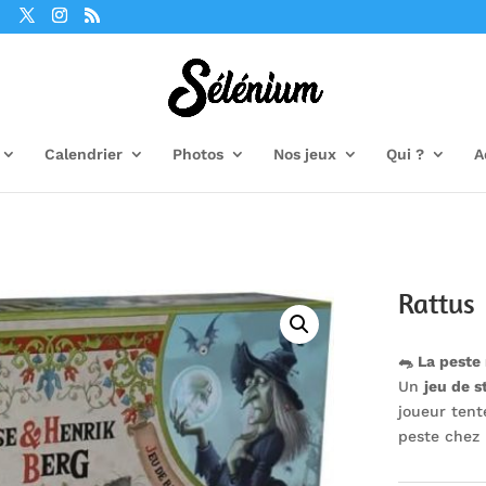
Calendrier
Photos
Nos jeux
Qui ?
A
Rattus
🐀 La peste 
Un
jeu de s
joueur tent
peste chez 