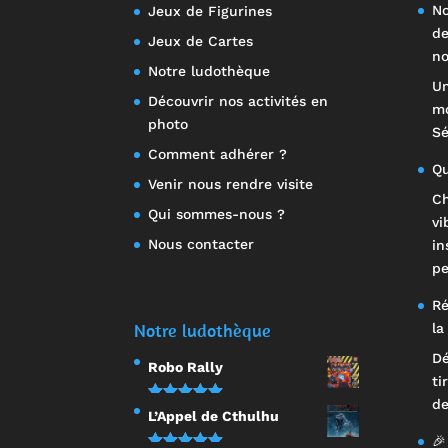
No
Jeux de Figurines
de
Jeux de Cartes
no
Notre ludothèque
Un
Découvrir nos activités en
mo
photo
Sé
Comment adhérer ?
Qu
Venir nous rendre visite
Ch
Qui sommes-nous ?
vi
Nous contacter
in
pe
Ré
Notre ludothèque
la
Dé
Robo Rally
ti
de
Note
5.00
L’Appel de Cthulhu
sur 5
🎉