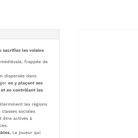
 sacrifiez les voisins
médiévale, frappée de
n dispersée dans
éger
en y plaçant ses
 et en contrôlant les
éterminent les régions
s classes sociales
 être activés à
ces.
ables.
Le joueur qui