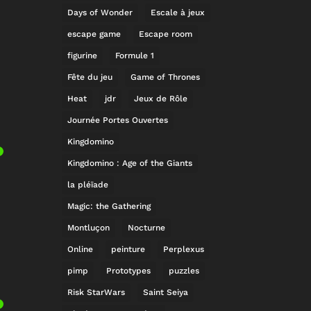
Days of Wonder
Escale à jeux
escape game
Escape room
figurine
Formule 1
Fête du jeu
Game of Thrones
Heat
jdr
Jeux de Rôle
Journée Portes Ouvertes
Kingdomino
Kingdomino : Age of the Giants
la pléïade
Magic: the Gathering
Montluçon
Nocturne
Online
peinture
Perplexus
pimp
Prototypes
puzzles
Risk StarWars
Saint Seiya