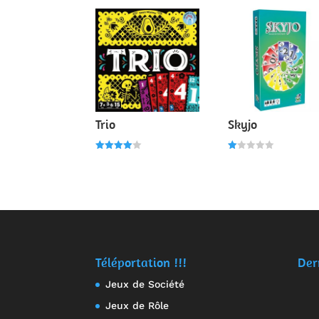
Trio
Skyjo
Note
N
4.00
ot
sur 5
e
1.
00
s
ur
5
Téléportation !!!
Der
Jeux de Société
Jeux de Rôle