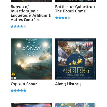
Bureau of
Battlestar Galactica :
Investigation :
The Board Game
Enquêtes à Arkham &
Autres Contrées
Note
4.00
sur 5
Note
4.00
sur 5
Captain Sonar
Along History
Note
5.00
sur 5