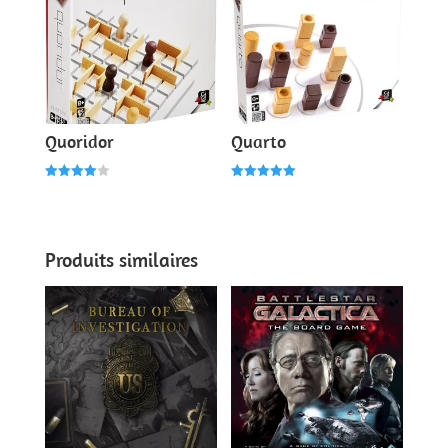
Quoridor
Quarto
Note
Note
4.00
5.00
sur 5
sur 5
Produits similaires