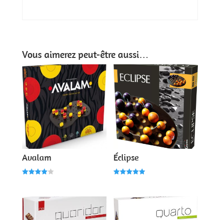
Vous aimerez peut-être aussi…
Avalam
Éclipse
Note
Note
4.00
5.00
sur 5
sur 5