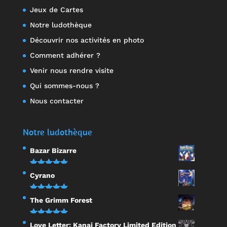
Jeux de Cartes
Notre ludothèque
Découvrir nos activités en photo
Comment adhérer ?
Venir nous rendre visite
Qui sommes-nous ?
Nous contacter
Notre ludothèque
Bazar Bizarre
Note
5.00
Cyrano
sur 5
Note
5.00
The Grimm Forest
sur 5
Note
5.00
Love Letter: Kanai Factory Limited Edition