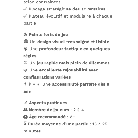
selon contraintes
✅ Blocage stratégique des adversaires
✅ Plateau évolutif et modulaire à chaque
partie
💪 Points forts du jeu
🏙️ Un
design visuel très soigné et lisible
🧠 Une
profondeur tactique en quelques
règles
🎯 Un
jeu rapide mais plein de dilemmes
🧩 Une
excellente rejouabilité avec
configurations variées
👨‍👩‍👧‍👦 Une
accessibilité parfaite dès 8
ans
📌 Aspects pratiques
👥 Nombre de joueurs
: 2 à 4
🎂 Âge recommandé
: 8+
⏳ Durée moyenne d’une partie
: 15 à 25
minutes