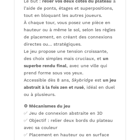
Le but :
relier vos deux côtés du plateau
à
l’aide de ponts, étages et superpositions,
tout en bloquant les autres joueurs.
À chaque tour, vous posez une pièce en
hauteur ou à même le sol, selon les règles
de placement, en créant des connexions
directes ou… stratégiques.
Le jeu propose une tension croissante,
des choix simples mais cruciaux, et
un
superbe rendu final
, avec une ville qui
prend forme sous vos yeux.
Accessible dès 8 ans,
Skybridge
est
un jeu
abstrait à la fois zen et rusé
, idéal en duel
ou à plusieurs.
⚙️ Mécanismes du jeu
✅ Jeu de connexion abstraite en 3D
✅ Objectif : relier deux bords du plateau
avec sa couleur
✅ Placement en hauteur ou en surface