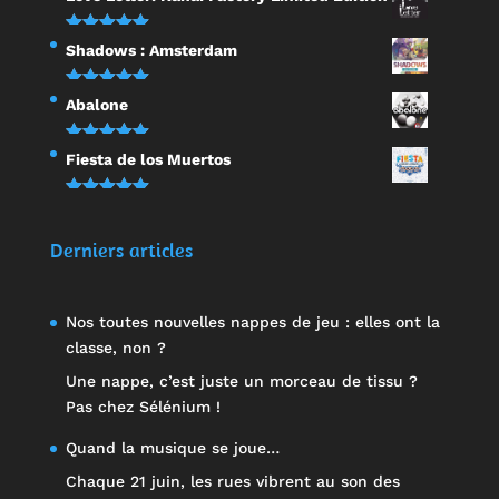
sur 5
Note
5.00
Shadows : Amsterdam
sur 5
Note
5.00
Abalone
sur 5
Note
5.00
Fiesta de los Muertos
sur 5
Note
5.00
sur 5
Derniers articles
Nos toutes nouvelles nappes de jeu : elles ont la
classe, non ?
Une nappe, c’est juste un morceau de tissu ?
Pas chez Sélénium !
Quand la musique se joue…
Chaque 21 juin, les rues vibrent au son des