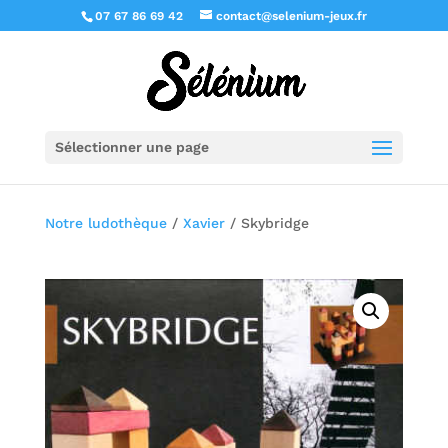
07 67 86 69 42
contact@selenium-jeux.fr
Sélectionner une page
Notre ludothèque
/
Xavier
/ Skybridge