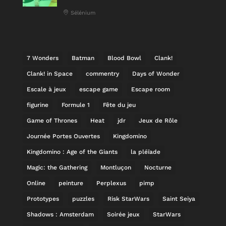
Sélénium
7 Wonders
Batman
Blood Bowl
Clank!
Clank! in Space
commentry
Days of Wonder
Escale à jeux
escape game
Escape room
figurine
Formule 1
Fête du jeu
Game of Thrones
Heat
jdr
Jeux de Rôle
Journée Portes Ouvertes
Kingdomino
Kingdomino : Age of the Giants
la pléïade
Magic: the Gathering
Montluçon
Nocturne
Online
peinture
Perplexus
pimp
Prototypes
puzzles
Risk StarWars
Saint Seiya
Shadows : Amsterdam
Soirée jeux
StarWars