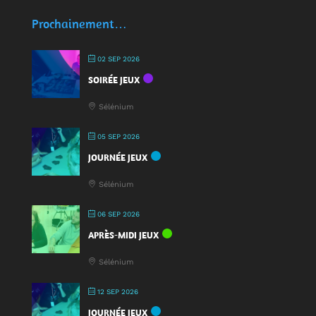
Des
écocups
Prochainement…
pour
jouer
02 SEP 2026
:
SOIRÉE JEUX
une
nouveauté
Sélénium
à
la
05 SEP 2026
Fête
JOURNÉE JEUX
du
Jeu
Sélénium
2025
!
06 SEP 2026
APRÈS-MIDI JEUX
Sélénium
12 SEP 2026
JOURNÉE JEUX