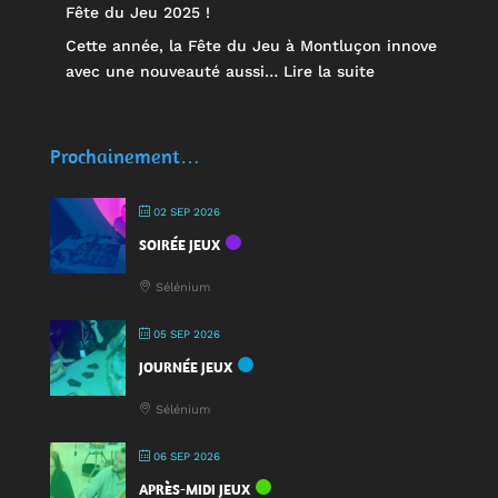
Fête du Jeu 2025 !
Cette année, la Fête du Jeu à Montluçon innove
:
avec une nouveauté aussi…
Lire la suite
🥤
Des
écocups
Prochainement…
pour
jouer
02 SEP 2026
:
SOIRÉE JEUX
une
nouveauté
Sélénium
à
la
05 SEP 2026
Fête
JOURNÉE JEUX
du
Jeu
Sélénium
2025
!
06 SEP 2026
APRÈS-MIDI JEUX