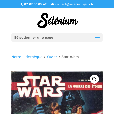
07 67 86 69 42
contact@selenium-jeux.fr
Sélectionner une page
Notre ludothèque
/
Xavier
/ Star Wars