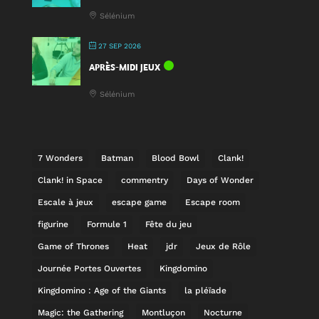
Sélénium
27 SEP 2026
APRÈS-MIDI JEUX
Sélénium
7 Wonders
Batman
Blood Bowl
Clank!
Clank! in Space
commentry
Days of Wonder
Escale à jeux
escape game
Escape room
figurine
Formule 1
Fête du jeu
Game of Thrones
Heat
jdr
Jeux de Rôle
Journée Portes Ouvertes
Kingdomino
Kingdomino : Age of the Giants
la pléïade
Magic: the Gathering
Montluçon
Nocturne