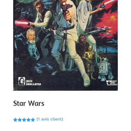
Star Wars
(
1
avis client)
Noté
5.00
sur 5