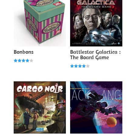
Bonbons
Battlestar Galactica :
The Board Game
Note
4.00
Note
sur 5
4.00
sur 5