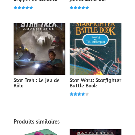
Note
Note
5.00
5.00
sur 5
sur 5
Star Trek : Le Jeu de
Star Wars: Starfighter
Rôle
Battle Book
Note
4.00
sur 5
Produits similaires