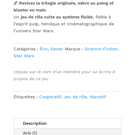
🌌 Revivez la trilogie originale, sabre au poing et
basé sur
notation
blaster en main
client
Un
jeu de rôle culte au système fluide
, fidèle à
l’esprit pulp, héroïque et cinématographique de
l’univers Star Wars.
Catégories :
Éric
,
Xavier
Marque :
Science-Fiction
,
Star Wars
cliquez sur le nom d’un membre pour lui écrire à
propos de ce jeu
Étiquettes :
Coopératif
,
Jeu de rôle
,
Narratif
Description
Avis (1)