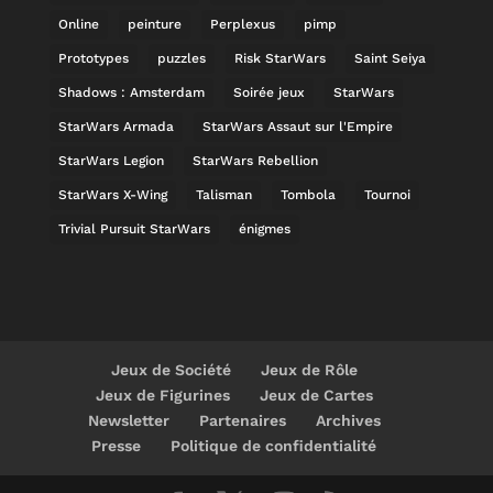
Online
peinture
Perplexus
pimp
Prototypes
puzzles
Risk StarWars
Saint Seiya
Shadows : Amsterdam
Soirée jeux
StarWars
StarWars Armada
StarWars Assaut sur l'Empire
StarWars Legion
StarWars Rebellion
StarWars X-Wing
Talisman
Tombola
Tournoi
Trivial Pursuit StarWars
énigmes
Jeux de Société
Jeux de Rôle
Jeux de Figurines
Jeux de Cartes
Newsletter
Partenaires
Archives
Presse
Politique de confidentialité