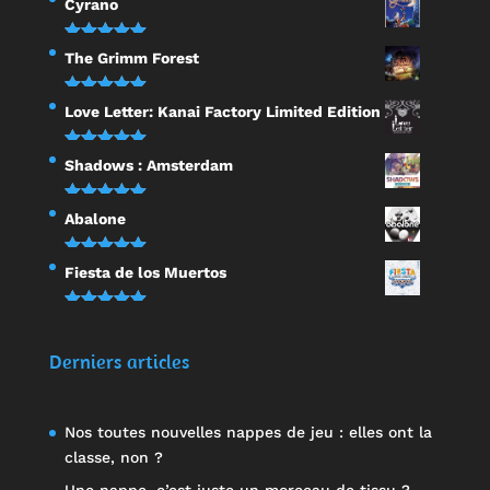
Cyrano
sur 5
Note
5.00
The Grimm Forest
sur 5
Note
5.00
Love Letter: Kanai Factory Limited Edition
sur 5
Note
5.00
Shadows : Amsterdam
sur 5
Note
5.00
Abalone
sur 5
Note
5.00
Fiesta de los Muertos
sur 5
Note
5.00
sur 5
Derniers articles
Nos toutes nouvelles nappes de jeu : elles ont la
classe, non ?