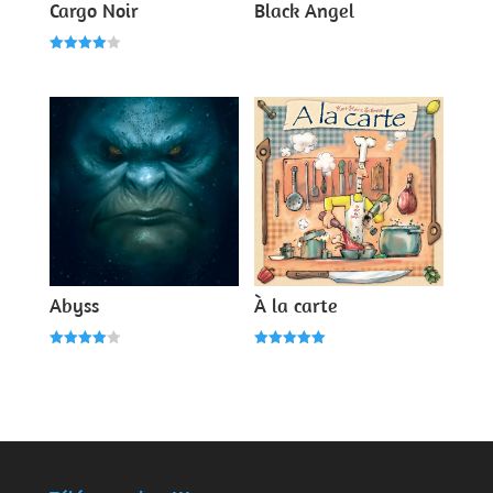
Cargo Noir
Black Angel
Note
4.00
sur 5
Abyss
À la carte
Note
Note
4.00
5.00
sur 5
sur 5