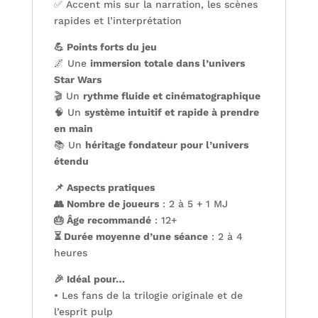
✅ Accent mis sur la narration, les scènes
rapides et l’interprétation
💪 Points forts du jeu
🌌 Une
immersion totale dans l’univers
Star Wars
🎬 Un
rythme fluide et cinématographique
🧠 Un
système intuitif et rapide à prendre
en main
📚 Un
héritage fondateur pour l’univers
étendu
📌 Aspects pratiques
👥 Nombre de joueurs
: 2 à 5 + 1 MJ
🎂 Âge recommandé
: 12+
⏳ Durée moyenne d’une séance
: 2 à 4
heures
🎉 Idéal pour…
• Les fans de la trilogie originale et de
l’esprit pulp