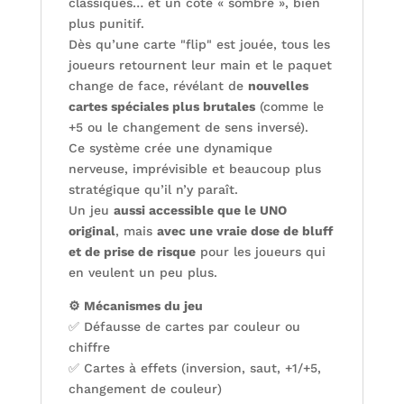
classiques… et un côté « sombre », bien
plus punitif.
Dès qu’une carte "flip" est jouée, tous les
joueurs retournent leur main et le paquet
change de face, révélant de
nouvelles
cartes spéciales plus brutales
(comme le
+5 ou le changement de sens inversé).
Ce système crée une dynamique
nerveuse, imprévisible et beaucoup plus
stratégique qu’il n’y paraît.
Un jeu
aussi accessible que le UNO
original
, mais
avec une vraie dose de bluff
et de prise de risque
pour les joueurs qui
en veulent un peu plus.
⚙️ Mécanismes du jeu
✅ Défausse de cartes par couleur ou
chiffre
✅ Cartes à effets (inversion, saut, +1/+5,
changement de couleur)