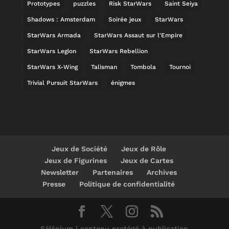
Prototypes
puzzles
Risk StarWars
Saint Seiya
Shadows : Amsterdam
Soirée jeux
StarWars
StarWars Armada
StarWars Assaut sur l'Empire
StarWars Legion
StarWars Rebellion
StarWars X-Wing
Talisman
Tombola
Tournoi
Trivial Pursuit StarWars
énigmes
Jeux de Société
Jeux de Rôle
Jeux de Figurines
Jeux de Cartes
Newsletter
Partenaires
Archives
Presse
Politique de confidentialité
Sélénium | contenu protégé à publication