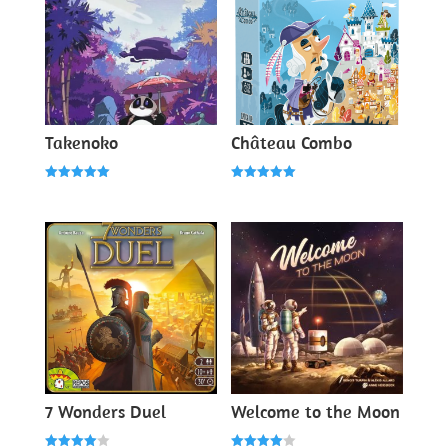
Takenoko
Château Combo
Note
Note
5.00
5.00
sur 5
sur 5
7 Wonders Duel
Welcome to the Moon