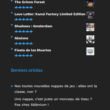
Note
5.00
The Grimm Forest
sur 5
Note
5.00
Love Letter: Kanai Factory Limited Edition
sur 5
Note
5.00
Shadows : Amsterdam
sur 5
Note
5.00
Abalone
sur 5
Note
5.00
Fiesta de los Muertos
sur 5
Note
5.00
sur 5
Derniers articles
Nos toutes nouvelles nappes de jeu : elles ont la
classe, non ?
Une nappe, c’est juste un morceau de tissu ?
Pas chez Sélénium !