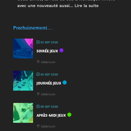
:
avec une nouveauté aussi…
Lire la suite
🥤
Des
écocups
Prochainement…
pour
jouer
02 SEP 2026
:
SOIRÉE JEUX
une
nouveauté
Sélénium
à
la
05 SEP 2026
Fête
JOURNÉE JEUX
du
Jeu
Sélénium
2025
!
06 SEP 2026
APRÈS-MIDI JEUX
Sélénium