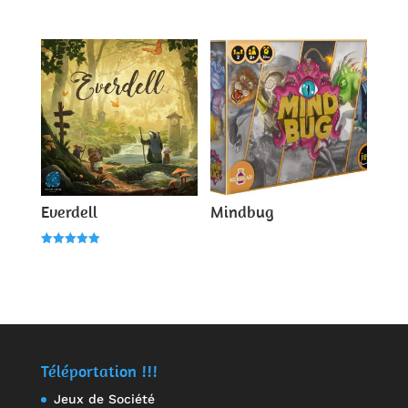
Note
Note
4.00
4.00
sur 5
sur 5
Everdell
Mindbug
Note
5.00
sur 5
Téléportation !!!
Jeux de Société