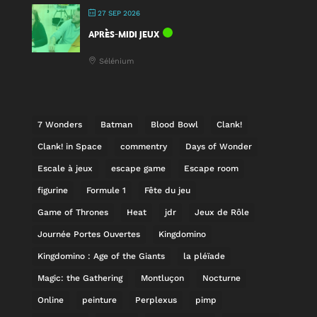
27 SEP 2026
APRÈS-MIDI JEUX
Sélénium
7 Wonders
Batman
Blood Bowl
Clank!
Clank! in Space
commentry
Days of Wonder
Escale à jeux
escape game
Escape room
figurine
Formule 1
Fête du jeu
Game of Thrones
Heat
jdr
Jeux de Rôle
Journée Portes Ouvertes
Kingdomino
Kingdomino : Age of the Giants
la pléïade
Magic: the Gathering
Montluçon
Nocturne
Online
peinture
Perplexus
pimp