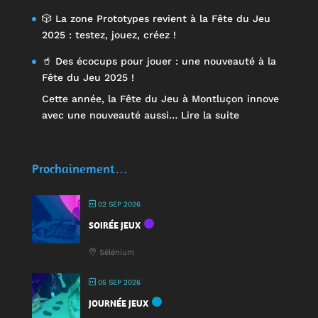
🎲 La zone Prototypes revient à la Fête du Jeu
2025 : testez, jouez, créez !
🥤 Des écocups pour jouer : une nouveauté à la
Fête du Jeu 2025 !
Cette année, la Fête du Jeu à Montluçon innove
:
avec une nouveauté aussi…
Lire la suite
🥤
Des
écocups
Prochainement…
pour
jouer
02 SEP 2026
:
SOIRÉE JEUX
une
nouveauté
Sélénium
à
la
05 SEP 2026
Fête
JOURNÉE JEUX
du