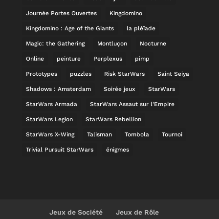
Journée Portes Ouvertes
Kingdomino
Kingdomino : Age of the Giants
la pléïade
Magic: the Gathering
Montluçon
Nocturne
Online
peinture
Perplexus
pimp
Prototypes
puzzles
Risk StarWars
Saint Seiya
Shadows : Amsterdam
Soirée jeux
StarWars
StarWars Armada
StarWars Assaut sur l'Empire
StarWars Legion
StarWars Rebellion
StarWars X-Wing
Talisman
Tombola
Tournoi
Trivial Pursuit StarWars
énigmes
Jeux de Société
Jeux de Rôle