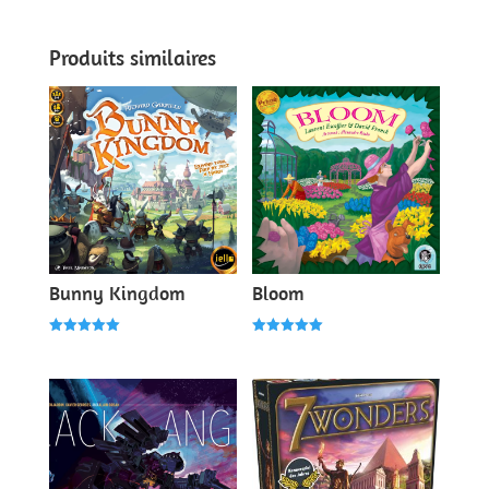
sur 5
sur 5
Produits similaires
Bunny Kingdom
Bloom
Note
Note
5.00
5.00
sur 5
sur 5