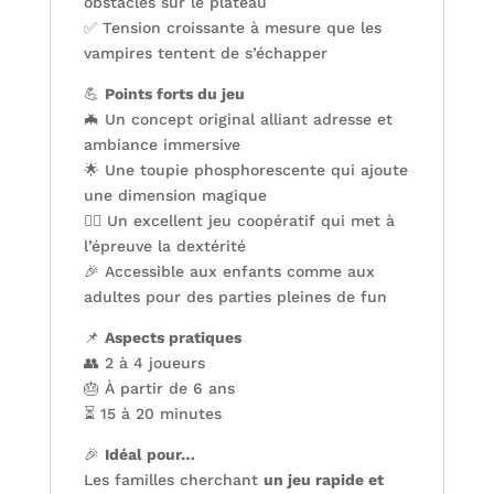
obstacles sur le plateau
✅ Tension croissante à mesure que les
vampires tentent de s’échapper
💪
Points forts du jeu
🦇 Un concept original alliant adresse et
ambiance immersive
🌟 Une toupie phosphorescente qui ajoute
une dimension magique
🤹‍♂️ Un excellent jeu coopératif qui met à
l’épreuve la dextérité
🎉 Accessible aux enfants comme aux
adultes pour des parties pleines de fun
📌
Aspects pratiques
👥 2 à 4 joueurs
🎂 À partir de 6 ans
⏳ 15 à 20 minutes
🎉
Idéal pour…
Les familles cherchant
un jeu rapide et