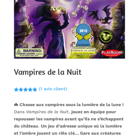
Vampires de la Nuit
(
1
avis client)
Noté
5.00
sur 5
🦇 Chasse aux vampires sous la lumière de la lune !
basé sur
notation
Dans
Vampires de la Nuit
,
jouez en équipe pour
client
repousser les vampires avant qu’ils ne s’échappent
du château
.
Un jeu d’adresse unique où la lumière
et l’ombre jouent un rôle clé… Gare aux créatures