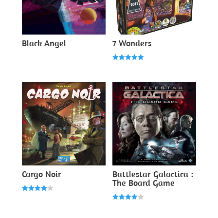
Black Angel
7 Wonders
Note
5.00
sur 5
Cargo Noir
Battlestar Galactica :
The Board Game
Note
4.00
Note
sur 5
4.00
sur 5