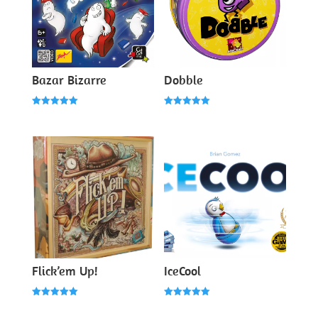
Bazar Bizarre
Dobble
Note
Note
5.00
5.00
sur 5
sur 5
Flick’em Up!
IceCool
Note
Note
5.00
5.00