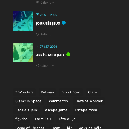
Sélénium
26 SEP 2026
JOURNÉE JEUX
Sélénium
27 SEP 2026
APRÈS-MIDI JEUX
Sélénium
7 Wonders
Batman
Blood Bowl
Clank!
Clank! in Space
commentry
Days of Wonder
Escale à jeux
escape game
Escape room
figurine
Formule 1
Fête du jeu
Game of Thrones
Heat
jdr
Jeux de Rôle