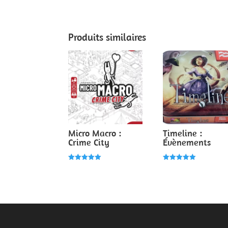
Produits similaires
Micro Macro :
Timeline :
Crime City
Évènements
Note
Note
5.00
5.00
sur 5
sur 5