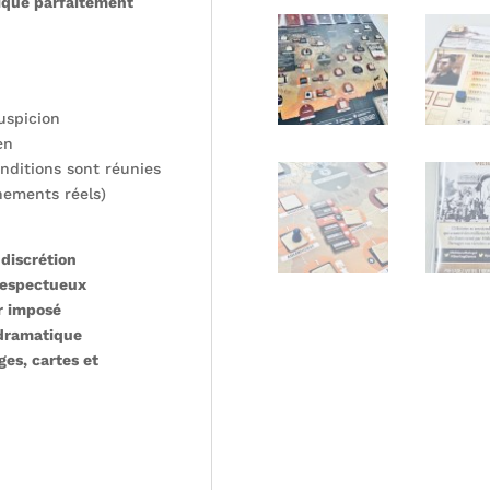
ique parfaitement
uspicion
en
nditions sont réunies
nements réels)
 discrétion
respectueux
er imposé
dramatique
es, cartes et