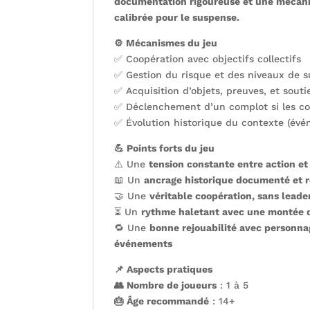
documentation rigoureuse et une mécan
calibrée pour le suspense.
⚙️ Mécanismes du jeu
✅ Coopération avec objectifs collectifs
✅ Gestion du risque et des niveaux de s
✅ Acquisition d’objets, preuves, et souti
✅ Déclenchement d’un complot si les co
✅ Évolution historique du contexte (évé
💪 Points forts du jeu
⚠️ Une
tension constante entre action et
📖 Un
ancrage historique documenté et 
🤝 Une
véritable coopération, sans lead
⏳ Un
rythme haletant avec une montée 
🔁 Une
bonne rejouabilité avec personnag
événements
📌 Aspects pratiques
👥 Nombre de joueurs
: 1 à 5
🎂 Âge recommandé
: 14+