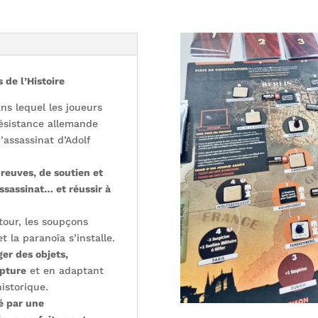
 de l’Histoire
ns lequel les joueurs
résistance allemande
’assassinat d’Adolf
reuves, de soutien et
ssassinat… et réussir à
 tour, les soupçons
t la paranoïa s’installe.
er des objets,
apture
et en adaptant
historique.
é par une