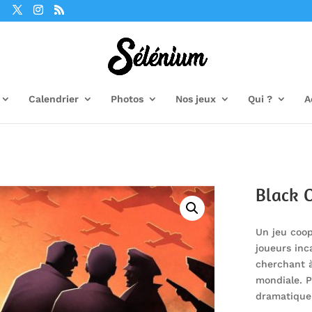
Calendrier
Photos
Nos jeux
Qui ?
A
Black 
Un jeu coopé
joueurs inc
cherchant à
mondiale. P
dramatique r