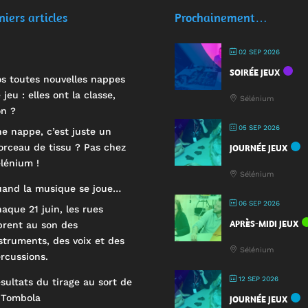
niers articles
Prochainement…
02 SEP 2026
SOIRÉE JEUX
s toutes nouvelles nappes
 jeu : elles ont la classe,
Sélénium
n ?
05 SEP 2026
e nappe, c’est juste un
rceau de tissu ? Pas chez
JOURNÉE JEUX
lénium !
Sélénium
and la musique se joue…
06 SEP 2026
aque 21 juin, les rues
APRÈS-MIDI JEUX
brent au son des
struments, des voix et des
Sélénium
rcussions.
12 SEP 2026
sultats du tirage au sort de
 Tombola
JOURNÉE JEUX