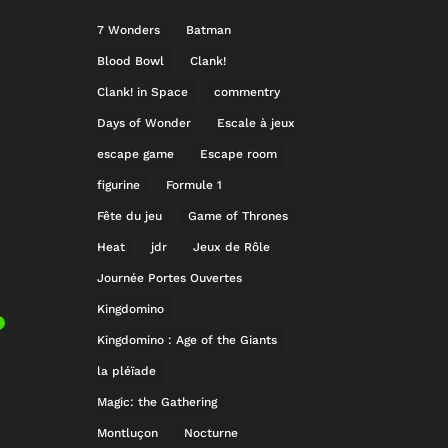
7 Wonders
Batman
Blood Bowl
Clank!
Clank! in Space
commentry
Days of Wonder
Escale à jeux
escape game
Escape room
figurine
Formule 1
Fête du jeu
Game of Thrones
Heat
jdr
Jeux de Rôle
Journée Portes Ouvertes
Kingdomino
Kingdomino : Age of the Giants
la pléïade
Magic: the Gathering
Montluçon
Nocturne