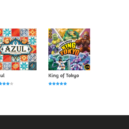
prix
prix
initial
actuel
était :
est :
100,00 €.
50,00 €.
ul
King of Tokyo
e
Note
0
5.00
r 5
sur 5