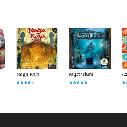
Naga Raja
Mysterium
Az
Note
Note
Not
4.00
5.00
4.0
sur 5
sur 5
su