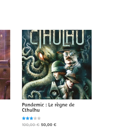
Pandemic : Le règne de
Cthulhu
Note
Le
Le
100,00
€
50,00
€
3.00
sur 5