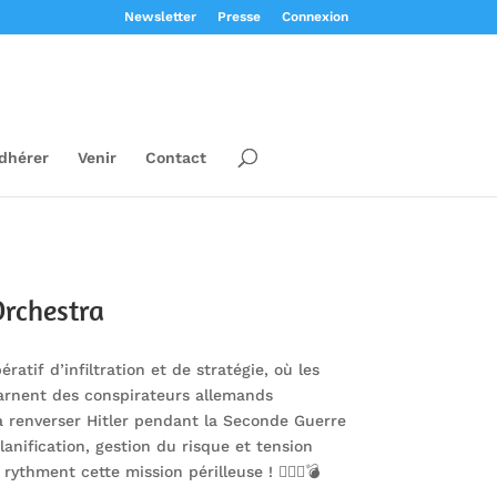
Newsletter
Presse
Connexion
dhérer
Venir
Contact
Orchestra
ratif d’infiltration et de stratégie, où les
arnent des conspirateurs allemands
 renverser Hitler pendant la Seconde Guerre
lanification, gestion du risque et tension
ythment cette mission périlleuse ! 🕵️‍♂️📜💣