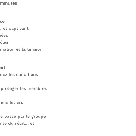
 minutes
nse
u et captivant
iées
ôles
ination et la tension
ent
ndez les conditions
r protéger les membres
mme leviers
ite passe par le groupe
nte du récit… et