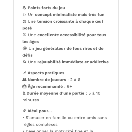
💪 Points forts du jeu
🥚 Un
concept minimaliste mais très fun
⚖️ Une
tension croissante à chaque œuf
posé
🎯 Une
excellente accessibilité pour tous
les âges
😂 Un
jeu générateur de fous rires et de
défis
🔁 Une
rejouabilité immédiate et addictive
📌 Aspects pratiques
👥 Nombre de joueurs
: 2 à 6
🎂 Âge recommandé
: 6+
⏳ Durée moyenne d’une partie
: 5 à 10
minutes
🎉 Idéal pour…
• S’amuser en famille ou entre amis sans
règles complexes
• Développer la motricité fine et la