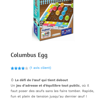
Columbus Egg
(
1
avis client)
Noté
4.00
sur 5
🥚 Le défi de l’œuf qui tient debout
basé
sur
Un
jeu d’adresse et d’équilibre tout public
, où il
notation
client
faut poser des œufs sans les faire tomber. Rapide,
fun et plein de tension jusqu’au dernier œuf !