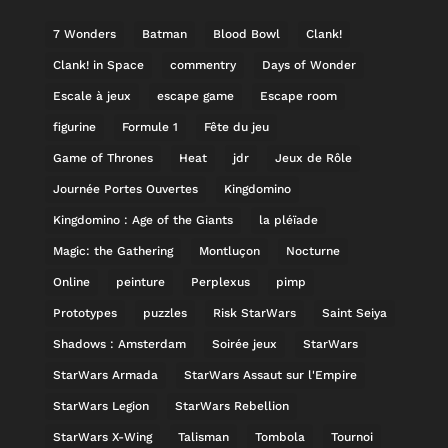
7 Wonders
Batman
Blood Bowl
Clank!
Clank! in Space
commentry
Days of Wonder
Escale à jeux
escape game
Escape room
figurine
Formule 1
Fête du jeu
Game of Thrones
Heat
jdr
Jeux de Rôle
Journée Portes Ouvertes
Kingdomino
Kingdomino : Age of the Giants
la pléïade
Magic: the Gathering
Montluçon
Nocturne
Online
peinture
Perplexus
pimp
Prototypes
puzzles
Risk StarWars
Saint Seiya
Shadows : Amsterdam
Soirée jeux
StarWars
StarWars Armada
StarWars Assaut sur l'Empire
StarWars Legion
StarWars Rebellion
StarWars X-Wing
Talisman
Tombola
Tournoi