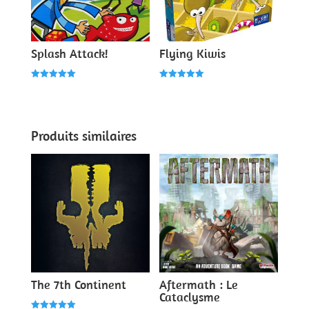
Splash Attack!
Flying Kiwis
Note
Note
5.00
5.00
sur 5
sur 5
Produits similaires
The 7th Continent
Aftermath : Le
Cataclysme