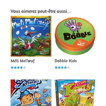
Vous aimerez peut-être aussi…
Méli Mel’œuf
Dobble Kids
Note
Note
4.00
4.00
sur 5
sur 5