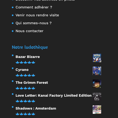
Comment adhérer ?
Venir nous rendre visite
Qui sommes-nous ?
Nous contacter
Notre ludothèque
Bazar Bizarre
Note
5.00
Cyrano
sur 5
Note
5.00
The Grimm Forest
sur 5
Note
5.00
Love Letter: Kanai Factory Limited Edition
sur 5
Note
5.00
Shadows : Amsterdam
sur 5