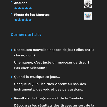
Note
5.00
Abalone
sur 5
Note
5.00
Fiesta de los Muertos
sur 5
Note
5.00
sur 5
Derniers articles
Nos toutes nouvelles nappes de jeu : elles ont la
classe, non ?
Une nappe, c’est juste un morceau de tissu ?
Pas chez Sélénium !
Quand la musique se joue…
Chaque 21 juin, les rues vibrent au son des
instruments, des voix et des percussions.
Résultats du tirage au sort de la Tombola
Découvrez les résultats des tirages au sort de la