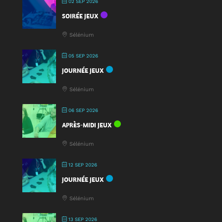
02 SEP 2026
:
SOIRÉE JEUX
une
nouveauté
Sélénium
à
la
05 SEP 2026
Fête
JOURNÉE JEUX
du
Jeu
Sélénium
2025
!
06 SEP 2026
APRÈS-MIDI JEUX
Sélénium
12 SEP 2026
JOURNÉE JEUX
Sélénium
13 SEP 2026