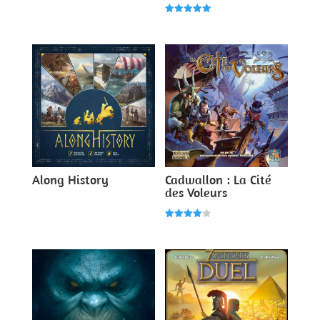
Note
5.00
Note
sur 5
5.00
sur 5
Along History
Cadwallon : La Cité
des Voleurs
Note
4.00
sur 5