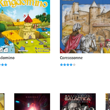
gdomino
Carcassonne
Note
4.00
5
sur 5