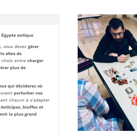
n Égypte antique
t
, vous devez
gérer
ts sites de
e choix entre
charger
érer plus de
ous qui déciderez où
euvent
perturber vos
geant chacun à s’adapter
.
Anticipez, bluffez et
enir le plus grand