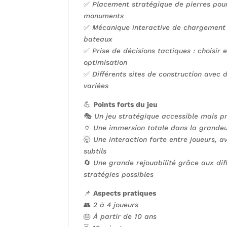
✅
Placement stratégique de pierres pour 
monuments
✅
Mécanique interactive de chargement
bateaux
✅
Prise de décisions tactiques : choisir e
optimisation
✅
Différents sites de construction avec 
variées
💪
Points forts du jeu
🎭
Un jeu stratégique accessible mais p
🏺
Une immersion totale dans la grandeu
🤯
Une interaction forte entre joueurs, a
subtils
🔄
Une grande rejouabilité grâce aux diff
stratégies possibles
📌
Aspects pratiques
👥
2 à 4 joueurs
🎂
À partir de 10 ans