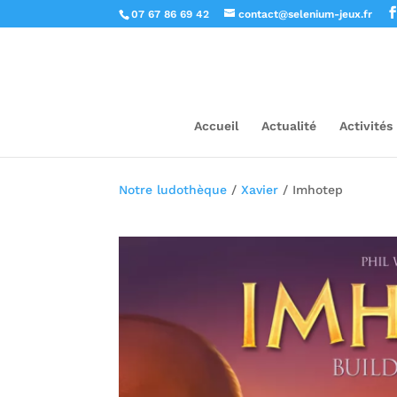
07 67 86 69 42
contact@selenium-jeux.fr
Accueil
Actualité
Activités
Notre ludothèque
/
Xavier
/ Imhotep