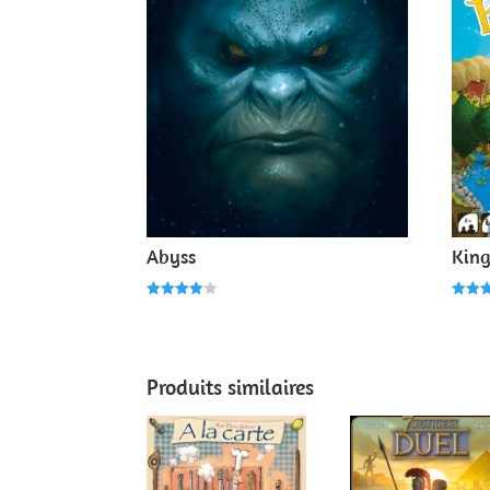
Abyss
Kin
Note
Note
4.00
5.00
sur 5
sur 
Produits similaires