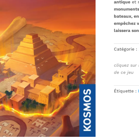
antique
et 
monuments d
bateaux, en
empêchez vo
laissera son
Catégorie :
cliquez sur
de ce jeu
Étiquette :