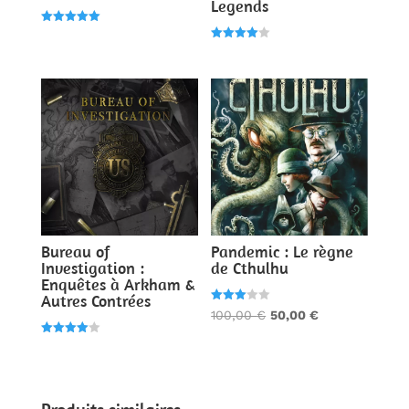
Legends
Note
5.00
Note
sur 5
4.00
sur 5
Bureau of
Pandemic : Le règne
Investigation :
de Cthulhu
Enquêtes à Arkham &
Autres Contrées
Note
Le
Le
100,00
€
50,00
€
3.00
sur 5
prix
prix
Note
4.00
initial
actuel
sur 5
était :
est :
100,00 €.
50,00 €.