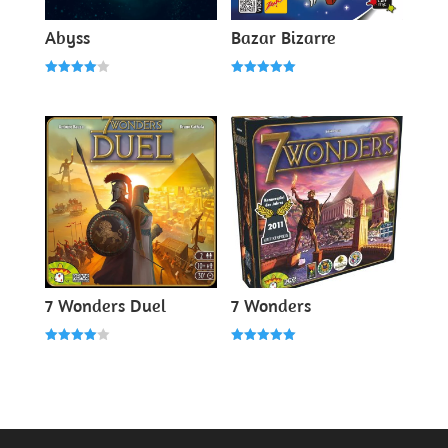
Abyss
Bazar Bizarre
Note
Note
4.00
5.00
sur 5
sur 5
7 Wonders Duel
7 Wonders
Note
Note
4.00
5.00
sur 5
sur 5