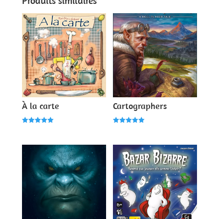
Produits similaires
À la carte
Cartographers
Note
Note
5.00
5.00
sur 5
sur 5