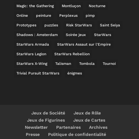
Magic: the Gathering
Montluçon
Nocturne
Online
peinture
Perplexus
pimp
Prototypes
puzzles
Risk StarWars
Saint Seiya
Shadows : Amsterdam
Soirée jeux
StarWars
StarWars Armada
StarWars Assaut sur l'Empire
StarWars Legion
StarWars Rebellion
StarWars X-Wing
Talisman
Tombola
Tournoi
Trivial Pursuit StarWars
énigmes
Jeux de Société
Jeux de Rôle
Jeux de Figurines
Jeux de Cartes
Newsletter
Partenaires
Archives
Presse
Politique de confidentialité