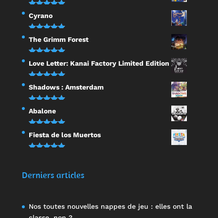
Note
5.00
Cyrano
sur 5
Note
5.00
The Grimm Forest
sur 5
Note
5.00
Love Letter: Kanai Factory Limited Edition
sur 5
Note
5.00
Shadows : Amsterdam
sur 5
Note
5.00
Abalone
sur 5
Note
5.00
Fiesta de los Muertos
sur 5
Note
5.00
sur 5
Derniers articles
Nos toutes nouvelles nappes de jeu : elles ont la
classe, non ?