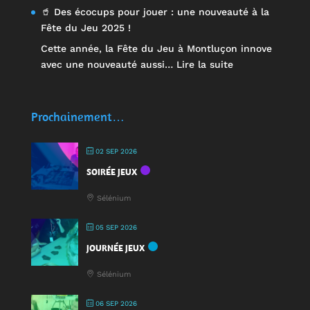
🥤 Des écocups pour jouer : une nouveauté à la
Fête du Jeu 2025 !
Cette année, la Fête du Jeu à Montluçon innove
:
avec une nouveauté aussi…
Lire la suite
🥤
Des
écocups
Prochainement…
pour
jouer
02 SEP 2026
:
SOIRÉE JEUX
une
nouveauté
Sélénium
à
la
05 SEP 2026
Fête
JOURNÉE JEUX
du
Jeu
Sélénium
2025
!
06 SEP 2026