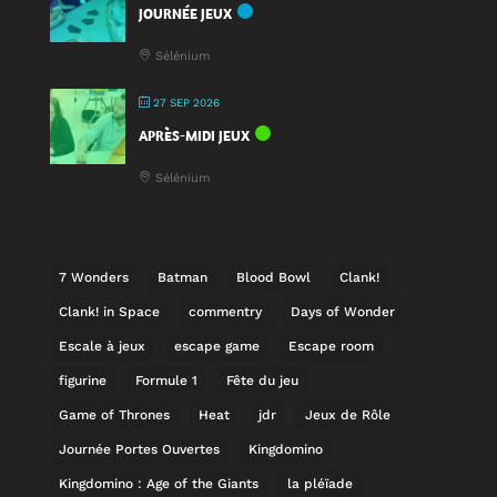
JOURNÉE JEUX
Sélénium
27 SEP 2026
APRÈS-MIDI JEUX
Sélénium
7 Wonders
Batman
Blood Bowl
Clank!
Clank! in Space
commentry
Days of Wonder
Escale à jeux
escape game
Escape room
figurine
Formule 1
Fête du jeu
Game of Thrones
Heat
jdr
Jeux de Rôle
Journée Portes Ouvertes
Kingdomino
Kingdomino : Age of the Giants
la pléïade