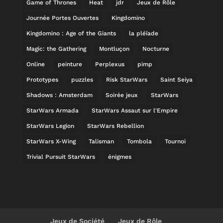
Game of Thrones
Heat
jdr
Jeux de Rôle
Journée Portes Ouvertes
Kingdomino
Kingdomino : Age of the Giants
la pléïade
Magic: the Gathering
Montluçon
Nocturne
Online
peinture
Perplexus
pimp
Prototypes
puzzles
Risk StarWars
Saint Seiya
Shadows : Amsterdam
Soirée jeux
StarWars
StarWars Armada
StarWars Assaut sur l'Empire
StarWars Legion
StarWars Rebellion
StarWars X-Wing
Talisman
Tombola
Tournoi
Trivial Pursuit StarWars
énigmes
Jeux de Société
Jeux de Rôle