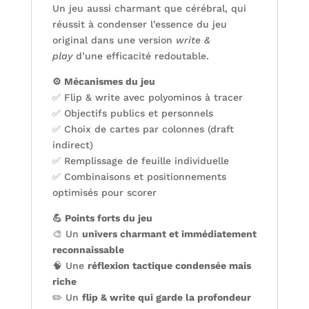
Un jeu aussi charmant que cérébral, qui
réussit à condenser l’essence du jeu
original dans une version
write &
play
d’une efficacité redoutable.
⚙️ Mécanismes du jeu
✅ Flip & write avec polyominos à tracer
✅ Objectifs publics et personnels
✅ Choix de cartes par colonnes (draft
indirect)
✅ Remplissage de feuille individuelle
✅ Combinaisons et positionnements
optimisés pour scorer
💪 Points forts du jeu
🎨 Un
univers charmant et immédiatement
reconnaissable
🧠 Une
réflexion tactique condensée mais
riche
✏️ Un
flip & write qui garde la profondeur