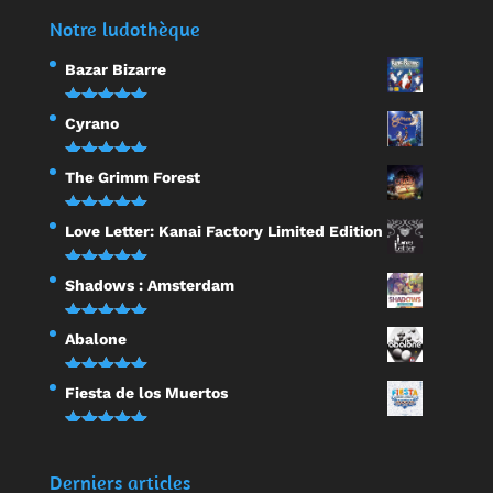
Notre ludothèque
Bazar Bizarre
Note
5.00
Cyrano
sur 5
Note
5.00
The Grimm Forest
sur 5
Note
5.00
Love Letter: Kanai Factory Limited Edition
sur 5
Note
5.00
Shadows : Amsterdam
sur 5
Note
5.00
Abalone
sur 5
Note
5.00
Fiesta de los Muertos
sur 5
Note
5.00
sur 5
Derniers articles