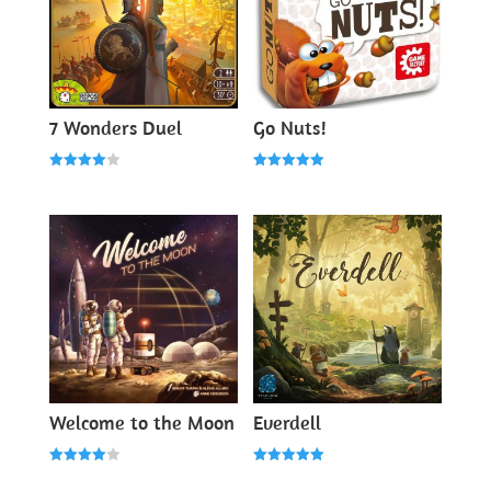
7 Wonders Duel
Go Nuts!
Note
Note
4.00
5.00
sur 5
sur 5
Welcome to the Moon
Everdell
Note
Note
4.00
5.00