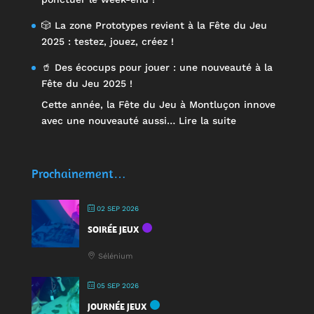
🎲 La zone Prototypes revient à la Fête du Jeu
2025 : testez, jouez, créez !
🥤 Des écocups pour jouer : une nouveauté à la
Fête du Jeu 2025 !
Cette année, la Fête du Jeu à Montluçon innove
:
avec une nouveauté aussi…
Lire la suite
🥤
Des
écocups
Prochainement…
pour
jouer
02 SEP 2026
:
SOIRÉE JEUX
une
nouveauté
Sélénium
à
la
05 SEP 2026
Fête
JOURNÉE JEUX
du