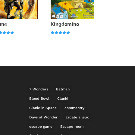
une
Kingdomino
e
Note
0
5.00
r 5
sur 5
7 Wonders
Batman
Blood Bowl
Clank!
Clank! in Space
commentry
Days of Wonder
Escale à jeux
escape game
Escape room