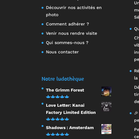
Un
Découvrir nos activités en
mo
photo
Sé
Comment adhérer ?
Qu
Venir nous rendre visite
Ch
Qui sommes-nous ?
vi
Nous contacter
in
pe
Ré
Notre ludothèque
la
Dé
The Grimm Forest
ti
de
Note
5.00
Love Letter: Kanai
sur 5
Factory Limited Edition
🎉
pe
Note
5.00
Shadows : Amsterdam
Pe
sur 5
ce