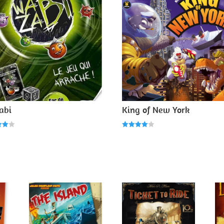
abi
King of New York
Note
4.00
5
sur 5