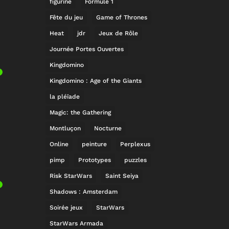
figurine
Formule 1
Fête du jeu
Game of Thrones
Heat
jdr
Jeux de Rôle
Journée Portes Ouvertes
Kingdomino
Kingdomino : Age of the Giants
la pléïade
Magic: the Gathering
Montluçon
Nocturne
Online
peinture
Perplexus
pimp
Prototypes
puzzles
Risk StarWars
Saint Seiya
Shadows : Amsterdam
Soirée jeux
StarWars
StarWars Armada