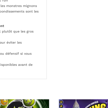
t fun
 les monstres mignons
ebondissements sont les
ent
t plutôt que les gros
our éviter les
 ou défensif si vous
disponibles avant de