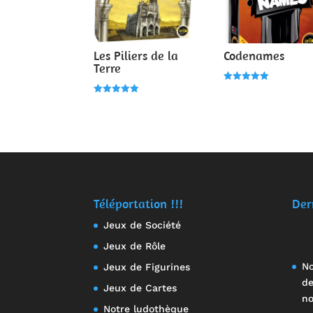
Les Piliers de la
Codenames
Terre
Note
5.00
Note
sur 5
5.00
sur 5
Téléportation !!!
Der
Jeux de Société
Jeux de Rôle
No
Jeux de Figurines
de
Jeux de Cartes
no
Notre ludothèque