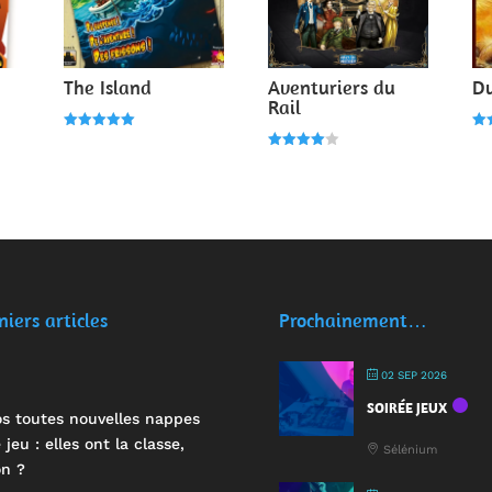
The Island
Aventuriers du
D
Rail
Note
Not
5.00
5.0
Note
sur 5
su
4.00
sur 5
niers articles
Prochainement…
02 SEP 2026
SOIRÉE JEUX
s toutes nouvelles nappes
 jeu : elles ont la classe,
Sélénium
n ?