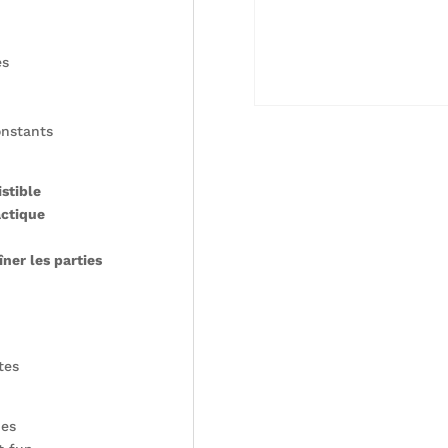
es
onstants
istible
actique
îner les parties
tes
ues