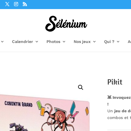
Calendrier
Photos
Nos jeux
Qui ?
A
Pikit
👾 Invoquez
!
Un
jeu de d
combos et t