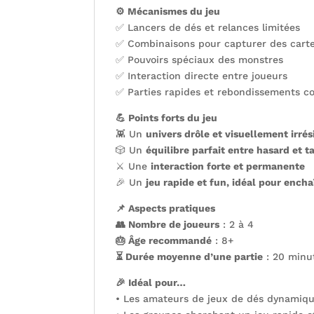
⚙️ Mécanismes du jeu
✅ Lancers de dés et relances limitées
✅ Combinaisons pour capturer des cart
✅ Pouvoirs spéciaux des monstres
✅ Interaction directe entre joueurs
✅ Parties rapides et rebondissements c
💪 Points forts du jeu
👾 Un
univers drôle et visuellement irrés
🎲 Un
équilibre parfait entre hasard et t
⚔️ Une
interaction forte et permanente
🎉 Un
jeu rapide et fun, idéal pour encha
📌 Aspects pratiques
👥 Nombre de joueurs
: 2 à 4
🎂 Âge recommandé
: 8+
⏳ Durée moyenne d’une partie
: 20 minu
🎉 Idéal pour…
• Les amateurs de jeux de dés dynamiq