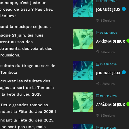
05 SEP 2026
e nappe, c’est juste un
rceau de tissu ? Pas chez
JOURNÉE JEUX
lénium !
Sélénium
and la musique se joue…
06 SEP 2026
aque 21 juin, les rues
APRÈS-MIDI JEUX
brent au son des
struments, des voix et des
Sélénium
rcussions.
12 SEP 2026
sultats du tirage au sort de
 Tombola
JOURNÉE JEUX
couvrez les résultats des
Sélénium
rages au sort de la Tombola
 la Fête du Jeu 2025
13 SEP 2026
APRÈS-MIDI JEUX
 Deux grandes tombolas
ndant la Fête du Jeu 2025 !
Sélénium
ndant la Fête du Jeu 2025,
 ne sont pas une, mais
19 SEP 2026