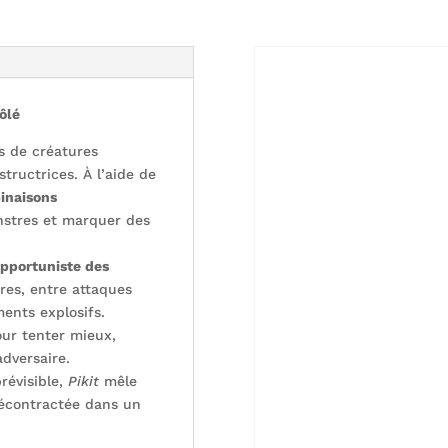
ôlé
s de créatures
tructrices. À l’aide de
inaisons
nstres et marquer des
opportuniste des
res, entre attaques
ments explosifs.
pour tenter mieux,
dversaire.
révisible,
Pikit
mêle
décontractée dans un