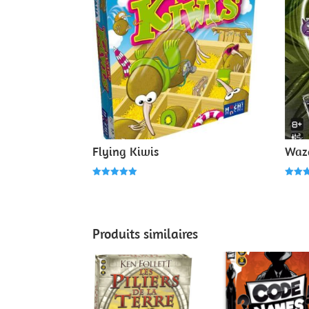
Flying Kiwis
Waz
Note
Note
5.00
4.00
sur 5
sur 
Produits similaires