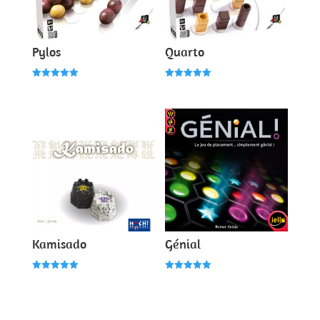
Pylos
Quarto
Note
Note
5.00
5.00
sur 5
sur 5
Kamisado
Génial
Note
Note
5.00
5.00
sur 5
sur 5