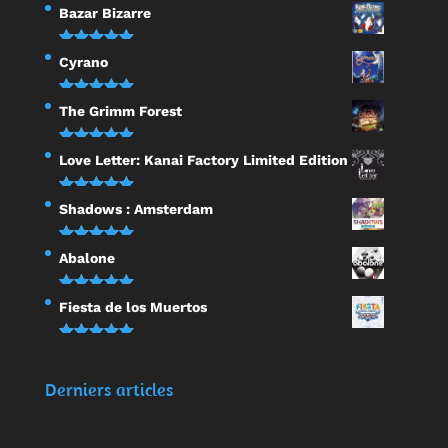
Bazar Bizarre
Note
5.00
Cyrano
sur 5
Note
5.00
The Grimm Forest
sur 5
Note
5.00
Love Letter: Kanai Factory Limited Edition
sur 5
Note
5.00
Shadows : Amsterdam
sur 5
Note
5.00
Abalone
sur 5
Note
5.00
Fiesta de los Muertos
sur 5
Note
5.00
sur 5
Derniers articles