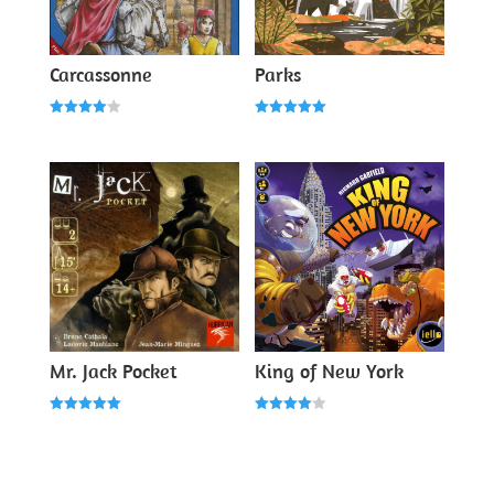
Carcassonne
Parks
Note
Note
4.00
5.00
sur 5
sur 5
Mr. Jack Pocket
King of New York
Note
Note
5.00
4.00
sur 5
sur 5