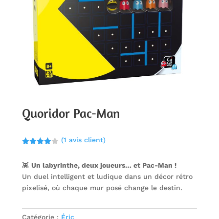
Quoridor Pac-Man
(
1
avis client)
Noté
4.00
sur 5
👾
Un labyrinthe, deux joueurs… et Pac-Man !
basé
sur
Un duel intelligent et ludique dans un décor rétro
notation
client
pixelisé, où chaque mur posé change le destin.
Catégorie :
Éric