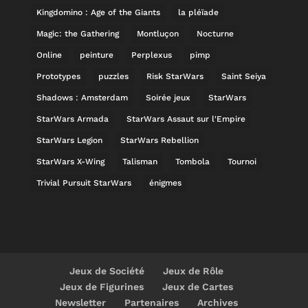
Kingdomino : Age of the Giants
la pléïade
Magic: the Gathering
Montluçon
Nocturne
Online
peinture
Perplexus
pimp
Prototypes
puzzles
Risk StarWars
Saint Seiya
Shadows : Amsterdam
Soirée jeux
StarWars
StarWars Armada
StarWars Assaut sur l'Empire
StarWars Legion
StarWars Rebellion
StarWars X-Wing
Talisman
Tombola
Tournoi
Trivial Pursuit StarWars
énigmes
Jeux de Société
Jeux de Rôle
Jeux de Figurines
Jeux de Cartes
Newsletter
Partenaires
Archives