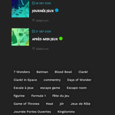
26 SEP 2026
JOURNÉE JEUX
Sélénium
27 SEP 2026
APRÈS-MIDI JEUX
Sélénium
7 Wonders
Batman
Blood Bowl
Clank!
Clank! in Space
commentry
Days of Wonder
Escale à jeux
escape game
Escape room
figurine
Formule 1
Fête du jeu
Game of Thrones
Heat
jdr
Jeux de Rôle
Journée Portes Ouvertes
Kingdomino