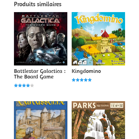
Produits similaires
Battlestar Galactica :
Kingdomino
The Board Game
Note
5.00
Note
sur 5
4.00
sur 5