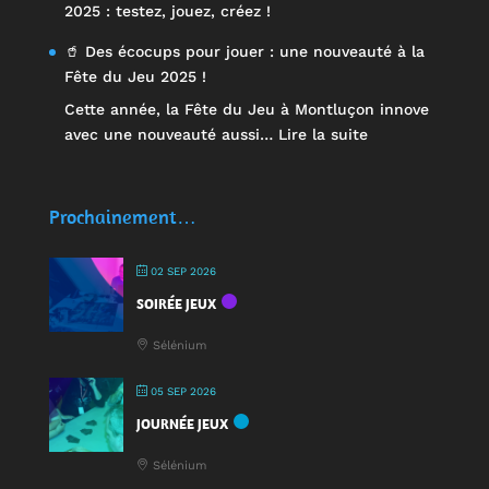
2025 : testez, jouez, créez !
🥤 Des écocups pour jouer : une nouveauté à la
Fête du Jeu 2025 !
Cette année, la Fête du Jeu à Montluçon innove
:
avec une nouveauté aussi…
Lire la suite
🥤
Des
écocups
Prochainement…
pour
jouer
02 SEP 2026
:
SOIRÉE JEUX
une
nouveauté
Sélénium
à
la
05 SEP 2026
Fête
JOURNÉE JEUX
du
Jeu
Sélénium
2025